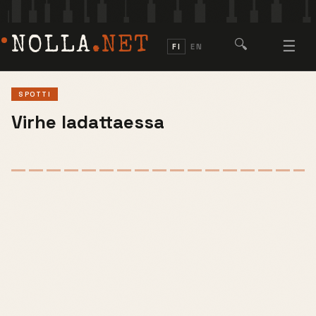
NOLLA
.NET
🔍
☰
FI
EN
SPOTTI
Virhe ladattaessa