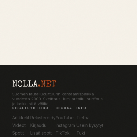
NOLLA
.NET
Suomen lautailukulttuurin kohtaamispaikka
vuodesta 2000. Skeittaus, lumilautailu, surffaus
ja kaikki siltä väliltä.
SISÄLTÖ
YHTEISÖ
SEURAA
INFO
Artikkelit
Rekisteröidy
YouTube
Tietoa
Videot
Kirjaudu
Instagram
Usein kysytyt
Spotit
Lisää spotti
TikTok
Tuki