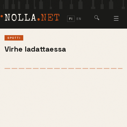
NOLLA
.NET
🔍
☰
FI
EN
SPOTTI
Virhe ladattaessa