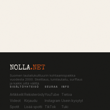
NOLLA
.NET
Suomen lautailukulttuurin kohtaamispaikka
vuodesta 2000. Skeittaus, lumilautailu, surffaus
ja kaikki siltä väliltä.
SISÄLTÖ
YHTEISÖ
SEURAA
INFO
Artikkelit
Rekisteröidy
YouTube
Tietoa
Videot
Kirjaudu
Instagram
Usein kysytyt
Spotit
Lisää spotti
TikTok
Tuki