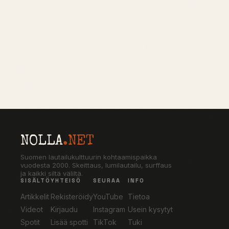
NOLLA
.NET
Suomen lautailukulttuurin kohtaamispaikka
vuodesta 2000. Skeittaus, lumilautailu, surffaus
ja kaikki siltä väliltä.
SISÄLTÖ
YHTEISÖ
SEURAA
INFO
Artikkelit
Rekisteröidy
YouTube
Tietoa
Videot
Kirjaudu
Instagram
Usein kysytyt
Spotit
Lisää spotti
TikTok
Tuki