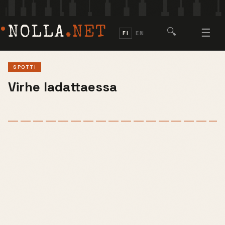
NOLLA
.NET
🔍
☰
FI
EN
SPOTTI
Virhe ladattaessa