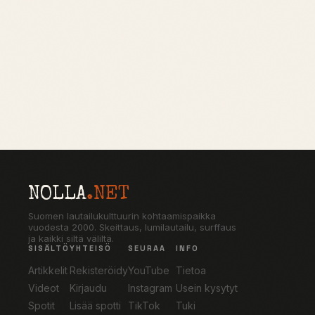
NOLLA
.NET
Suomen lautailukulttuurin kohtaamispaikka
vuodesta 2000. Skeittaus, lumilautailu, surffaus
ja kaikki siltä väliltä.
SISÄLTÖ
YHTEISÖ
SEURAA
INFO
Artikkelit
Rekisteröidy
YouTube
Tietoa
Videot
Kirjaudu
Instagram
Usein kysytyt
Spotit
Lisää spotti
TikTok
Tuki