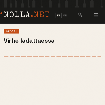
NOLLA
.NET
🔍
☰
FI
EN
SPOTTI
Virhe ladattaessa