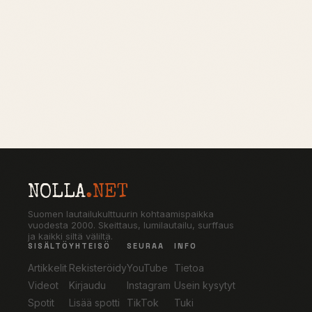
NOLLA
.NET
Suomen lautailukulttuurin kohtaamispaikka
vuodesta 2000. Skeittaus, lumilautailu, surffaus
ja kaikki siltä väliltä.
SISÄLTÖ
YHTEISÖ
SEURAA
INFO
Artikkelit
Rekisteröidy
YouTube
Tietoa
Videot
Kirjaudu
Instagram
Usein kysytyt
Spotit
Lisää spotti
TikTok
Tuki