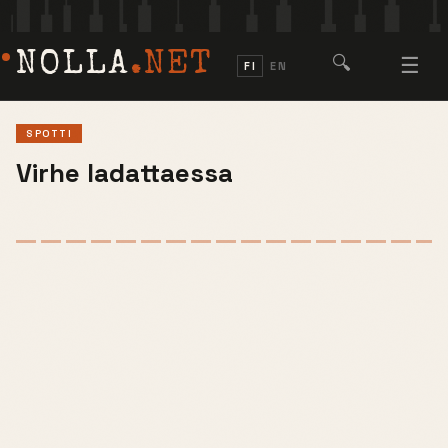
NOLLA
.NET
🔍
☰
FI
EN
SPOTTI
Virhe ladattaessa