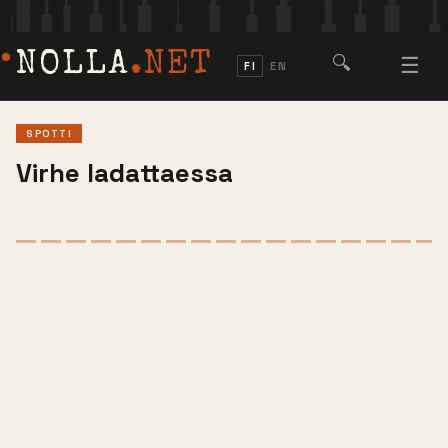
NOLLA
.NET
🔍
☰
FI
EN
SPOTTI
Virhe ladattaessa