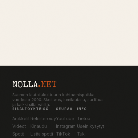
NOLLA
.NET
Suomen lautailukulttuurin kohtaamispaikka
vuodesta 2000. Skeittaus, lumilautailu, surffaus
ja kaikki siltä väliltä.
SISÄLTÖ
YHTEISÖ
SEURAA
INFO
Artikkelit
Rekisteröidy
YouTube
Tietoa
Videot
Kirjaudu
Instagram
Usein kysytyt
Spotit
Lisää spotti
TikTok
Tuki