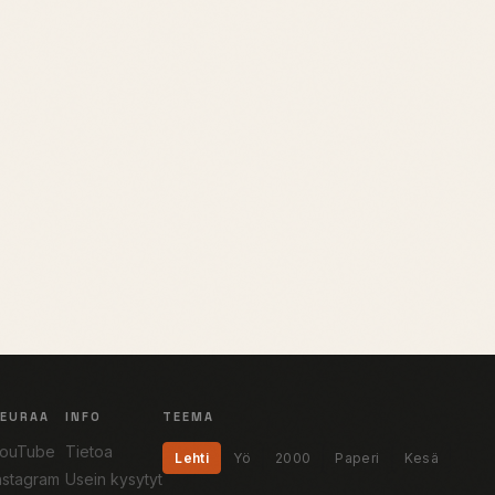
SEURAA
INFO
TEEMA
ouTube
Tietoa
Lehti
Yö
2000
Paperi
Kesä
nstagram
Usein kysytyt