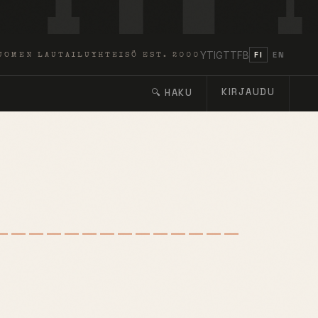
YT
IG
TT
FB
FI
EN
UOMEN LAUTAILUYHTEISÖ EST. 2000
KIRJAUDU
🔍 HAKU