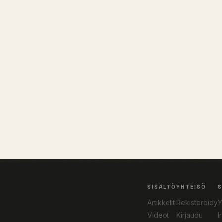
SISÄLTÖ
YHTEISÖ
Artikkelit
Rekisteröidy
Y
Videot
Kirjaudu
I