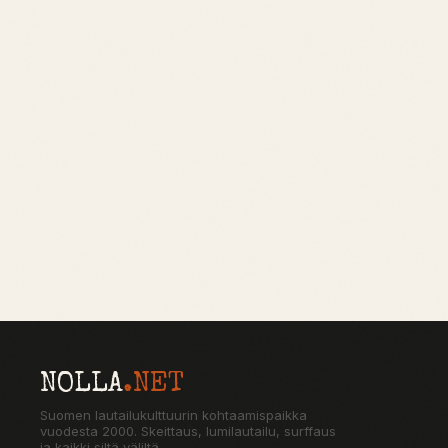
NOLLA
.NET
Suomen lautailukulttuurin kohtaamispaikka
vuodesta 2000. Skeittaus, lumilautailu, surffaus
ja kaikki siltä väliltä.