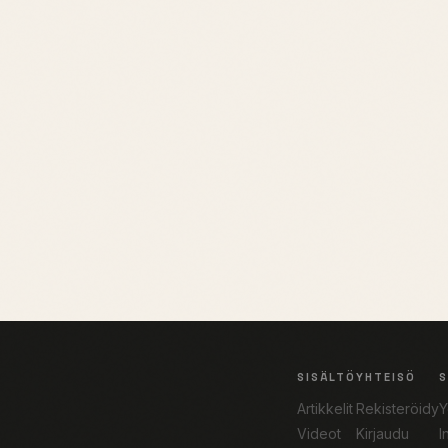
SISÄLTÖ
YHTEISÖ
Artikkelit
Rekisteröidy
Y
Videot
Kirjaudu
I