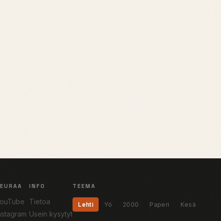
SEURAA
INFO
TEEMA
ouTube
Tietoa
Lehti
Yö
2000
Paperi
Kesä
nstagram
Usein kysytyt