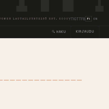
YT
IG
TT
FB
FI
EN
UOMEN LAUTAILUYHTEISÖ EST. 2000
KIRJAUDU
🔍 HAKU