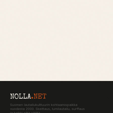
NOLLA
.NET
Suomen lautailukulttuurin kohtaamispaikka
vuodesta 2000. Skeittaus, lumilautailu, surffaus
ja kaikki siltä väliltä.