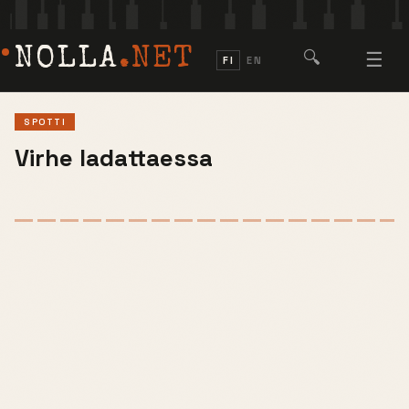
NOLLA
.NET
🔍
☰
FI
EN
SPOTTI
Virhe ladattaessa