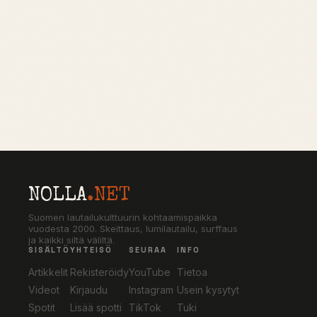
NOLLA
.NET
Suomen lautailukulttuurin kohtaamispaikka
vuodesta 2000. Skeittaus, lumilautailu, surffaus
ja kaikki siltä väliltä.
SISÄLTÖ
YHTEISÖ
SEURAA
INFO
Artikkelit
Rekisteröidy
YouTube
Tietoa
Videot
Kirjaudu
Instagram
Usein kysytyt
Spotit
Lisää spotti
TikTok
Tuki