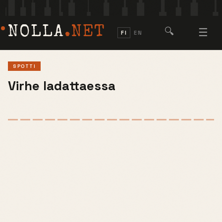
NOLLA
.NET
🔍
☰
FI
EN
SPOTTI
Virhe ladattaessa