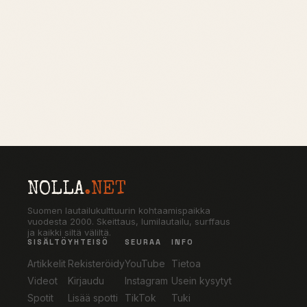
NOLLA
.NET
Suomen lautailukulttuurin kohtaamispaikka
vuodesta 2000. Skeittaus, lumilautailu, surffaus
ja kaikki siltä väliltä.
SISÄLTÖ
YHTEISÖ
SEURAA
INFO
Artikkelit
Rekisteröidy
YouTube
Tietoa
Videot
Kirjaudu
Instagram
Usein kysytyt
Spotit
Lisää spotti
TikTok
Tuki