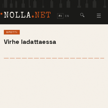
NOLLA
.NET
🔍
☰
FI
EN
SPOTTI
Virhe ladattaessa