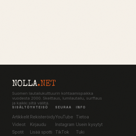
NOLLA
.NET
Suomen lautailukulttuurin kohtaamispaikka
vuodesta 2000. Skeittaus, lumilautailu, surffaus
ja kaikki siltä väliltä.
SISÄLTÖ
YHTEISÖ
SEURAA
INFO
Artikkelit
Rekisteröidy
YouTube
Tietoa
Videot
Kirjaudu
Instagram
Usein kysytyt
Spotit
Lisää spotti
TikTok
Tuki