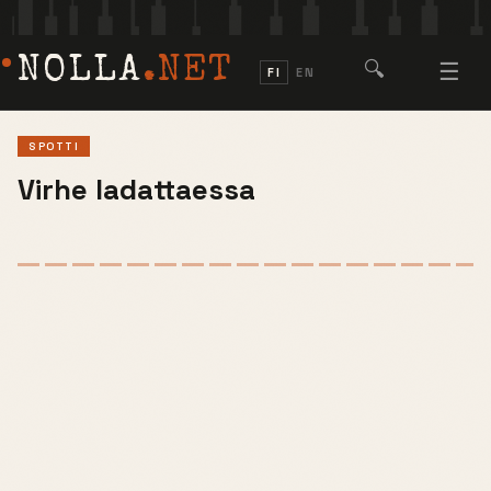
NOLLA
.NET
🔍
☰
FI
EN
SPOTTI
Virhe ladattaessa