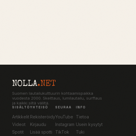
NOLLA
.NET
Suomen lautailukulttuurin kohtaamispaikka
vuodesta 2000. Skeittaus, lumilautailu, surffaus
ja kaikki siltä väliltä.
SISÄLTÖ
YHTEISÖ
SEURAA
INFO
Artikkelit
Rekisteröidy
YouTube
Tietoa
Videot
Kirjaudu
Instagram
Usein kysytyt
Spotit
Lisää spotti
TikTok
Tuki