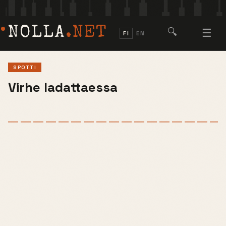
NOLLA
.NET
🔍
☰
FI
EN
SPOTTI
Virhe ladattaessa