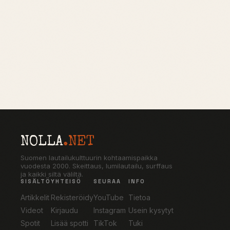
NOLLA
.NET
Suomen lautailukulttuurin kohtaamispaikka
vuodesta 2000. Skeittaus, lumilautailu, surffaus
ja kaikki siltä väliltä.
SISÄLTÖ
YHTEISÖ
SEURAA
INFO
Artikkelit
Rekisteröidy
YouTube
Tietoa
Videot
Kirjaudu
Instagram
Usein kysytyt
Spotit
Lisää spotti
TikTok
Tuki