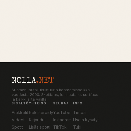
NOLLA
.NET
Suomen lautailukulttuurin kohtaamispaikka
vuodesta 2000. Skeittaus, lumilautailu, surffaus
ja kaikki siltä väliltä.
SISÄLTÖ
YHTEISÖ
SEURAA
INFO
Artikkelit
Rekisteröidy
YouTube
Tietoa
Videot
Kirjaudu
Instagram
Usein kysytyt
Spotit
Lisää spotti
TikTok
Tuki