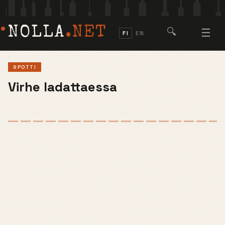
NOLLA
.NET
🔍
☰
FI
EN
SPOTTI
Virhe ladattaessa