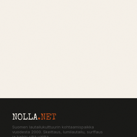
NOLLA
.NET
Suomen lautailukulttuurin kohtaamispaikka
vuodesta 2000. Skeittaus, lumilautailu, surffaus
ja kaikki siltä väliltä.