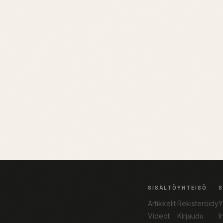
SISÄLTÖ
YHTEISÖ
Artikkelit
Rekisteröidy
Y
Videot
Kirjaudu
I