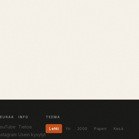
SEURAA
INFO
TEEMA
ouTube
Tietoa
Lehti
Yö
2000
Paperi
Kesä
nstagram
Usein kysytyt