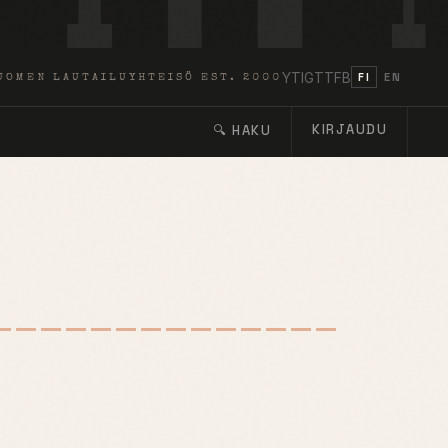
YT
IG
TT
FB
FI
EN
UOMEN LAUTAILUYHTEISÖ EST. 2000
KIRJAUDU
🔍 HAKU