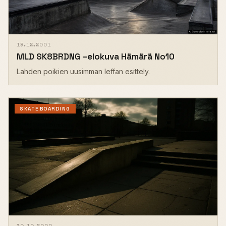
19.12.2001
MLD SK8BRDNG –elokuva Hämärä No10
Lahden poikien uusimman leffan esittely.
SKATEBOARDING