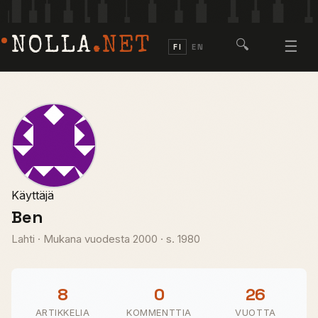
NOLLA
.NET
🔍
☰
FI
EN
Käyttäjä
Ben
Lahti
·
Mukana vuodesta 2000
·
s. 1980
8
0
26
ARTIKKELIA
KOMMENTTIA
VUOTTA