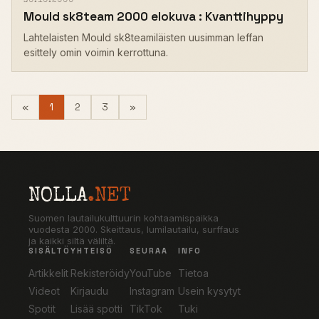
30.10.2000
Mould sk8team 2000 elokuva : Kvanttihyppy
Lahtelaisten Mould sk8teamiläisten uusimman leffan
esittely omin voimin kerrottuna.
(current)
Next
«
1
2
3
»
NOLLA
.NET
Suomen lautailukulttuurin kohtaamispaikka
vuodesta 2000. Skeittaus, lumilautailu, surffaus
ja kaikki siltä väliltä.
SISÄLTÖ
YHTEISÖ
SEURAA
INFO
Artikkelit
Rekisteröidy
YouTube
Tietoa
Videot
Kirjaudu
Instagram
Usein kysytyt
Spotit
Lisää spotti
TikTok
Tuki