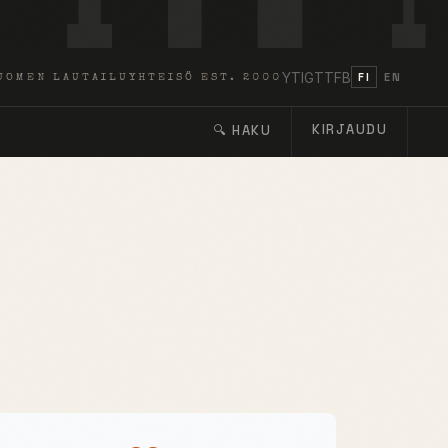
YT
IG
TT
FB
FI
EN
UOMEN LAUTAILUYHTEISÖ EST. 2000
KIRJAUDU
🔍 HAKU