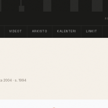
S
VIDEOT
ARKISTO
KALENTERI
LINKIT
ta 2004
·
s. 1994