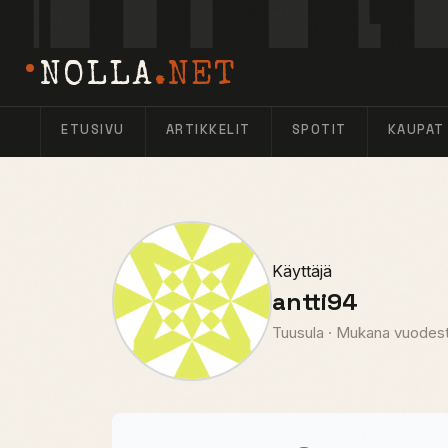
NOLLA
.NET
ETUSIVU
ARTIKKELIT
SPOTIT
KAUPAT
Käyttäjä
antti94
Tuusula
·
Mukana vuodes