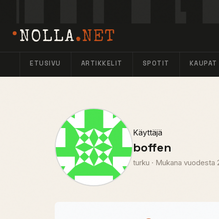
NOLLA
.NET
ETUSIVU
ARTIKKELIT
SPOTIT
KAUPAT
Käyttäjä
boffen
turku
·
Mukana vuodesta