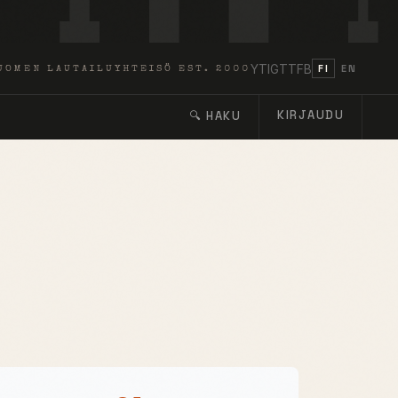
YT
IG
TT
FB
FI
EN
UOMEN LAUTAILUYHTEISÖ EST. 2000
KIRJAUDU
🔍 HAKU