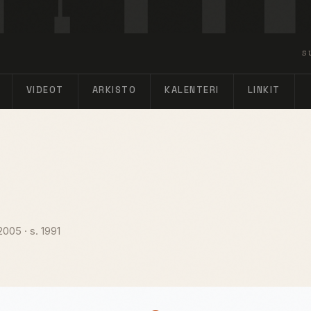
S
VIDEOT
ARKISTO
KALENTERI
LINKIT
 2005
·
s. 1991