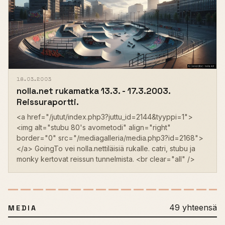
18.03.2003
nolla.net rukamatka 13.3. - 17.3.2003.
Reissuraportti.
<a href="/jutut/index.php3?juttu_id=2144&tyyppi=1">
<img alt="stubu 80's avometodi" align="right"
border="0" src="/mediagalleria/media.php3?id=2168">
</a> GoingTo vei nolla.nettiläisiä rukalle. catri, stubu ja
monky kertovat reissun tunnelmista. <br clear="all" />
49 yhteensä
MEDIA