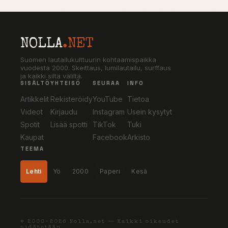
NOLLA
.NET
Suomen lautailukulttuurin kohtaamispaikka
vuodesta 2000. Skeittaus, lumilautailu, surffaus
ja kaikki siltä väliltä.
SISÄLTÖ
YHTEISÖ
SEURAA
INFO
Artikkelit
Rekisteröidy
YouTube
Tietoa
Videot
Kirjaudu
Instagram
Usein kysytyt
Spotit
Lisää spotti
TikTok
Tuki
Kaupat
Facebook
Arkisto
TEEMA
Lehti
Yö
2000
Paperi
Kesä
© 2000–2026 Nolla.net — Kaikki oikeudet
pidätetään