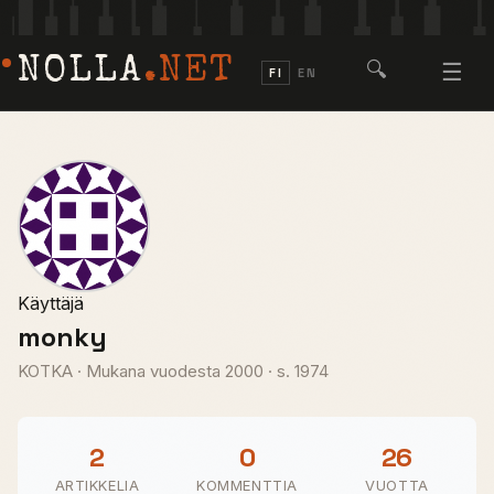
NOLLA
.NET
🔍
☰
FI
EN
Käyttäjä
monky
KOTKA
·
Mukana vuodesta 2000
·
s. 1974
2
0
26
ARTIKKELIA
KOMMENTTIA
VUOTTA