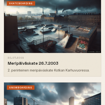
SKATEBOARDING
20.07.2003
Meripäiväskate 26.7.2003
2. perinteinen meripäiväskate Kotkan Karhuvuoressa.
SNOWBOARDING