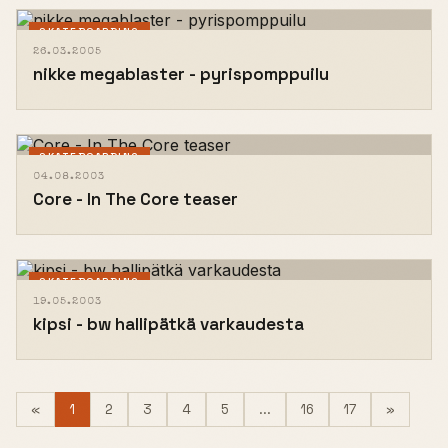
SKATEBOARDING
26.03.2005
nikke megablaster - pyrispomppuilu
SKATEBOARDING
04.08.2003
Core - In The Core teaser
SKATEBOARDING
19.05.2003
kipsi - bw hallipätkä varkaudesta
(current)
Next
«
1
2
3
4
5
...
16
17
»