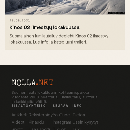
28.08.2001
Kinos 02 ilmestyy lokakuussa
Suomalainen lumilautailuvideolehti Kinos 02 ilmestyy
lokakuussa. Lue info ja katso uusi traileri.
NOLLA
.NET
Suomen lautailukulttuurin kohtaamispaikka
vuodesta 2000. Skeittaus, lumilautailu, surffaus
ja kaikki siltä väliltä.
SISÄLTÖ
YHTEISÖ
SEURAA
INFO
Artikkelit
Rekisteröidy
YouTube
Tietoa
Videot
Kirjaudu
Instagram
Usein kysytyt
Spotit
Lisää spotti
TikTok
Tuki