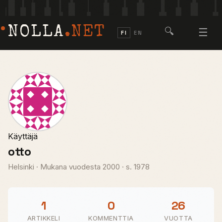
NOLLA
.NET
🔍
☰
FI
EN
Käyttäjä
otto
Helsinki
·
Mukana vuodesta 2000
·
s. 1978
1
0
26
ARTIKKELI
KOMMENTTIA
VUOTTA