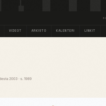
S
VIDEOT
ARKISTO
KALENTERI
LINKIT
desta 2003
·
s. 1989