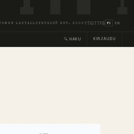
YT
IG
TT
FB
FI
EN
UOMEN LAUTAILUYHTEISÖ EST. 2000
KIRJAUDU
🔍 HAKU