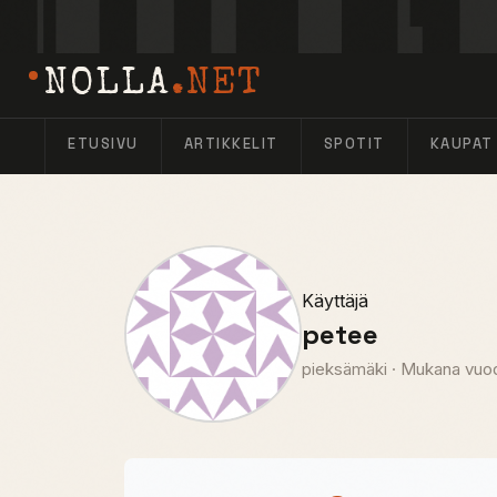
NOLLA
.NET
ETUSIVU
ARTIKKELIT
SPOTIT
KAUPAT
Käyttäjä
petee
pieksämäki
·
Mukana vuo