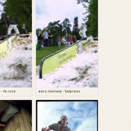
 - fs rock
eero niemelä - tailpress