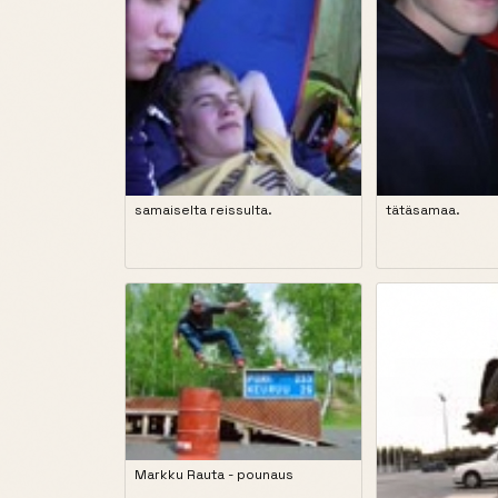
samaiselta reissulta.
tätäsamaa.
Markku Rauta - pounaus