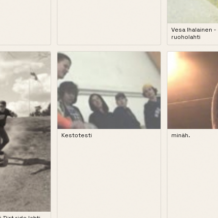
Vesa Ihalainen - 
ruoholahti
Kestotesti
minäh.