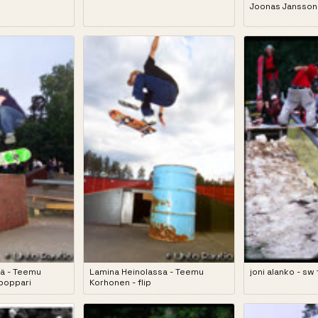
Joonas Jansson-
ä - Teemu
Lamina Heinolassa - Teemu
joni alanko - sw
epoppari
Korhonen - flip