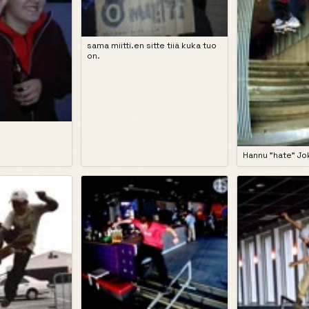
sama miitti.en sitte tiiä kuka tuo
on.
Hannu "hate" Jok