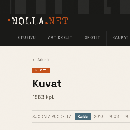
NOLLA
.NET
ETUSIVU
ARTIKKELIT
SPOTIT
KAUPAT
← Arkisto
KUVAT
Kuvat
1883 kpl.
Kaikki
2010
2008
20
SUODATA VUODELLA: