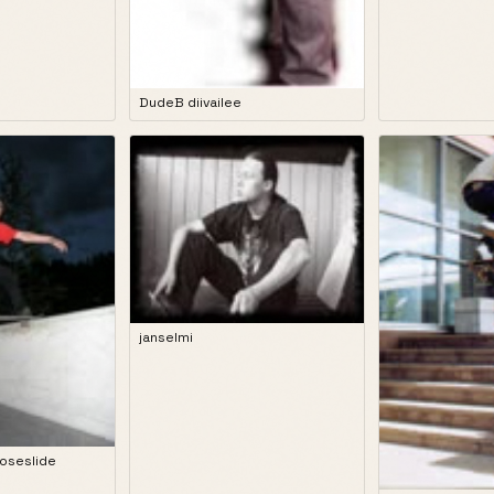
DudeB diivailee
janselmi
noseslide