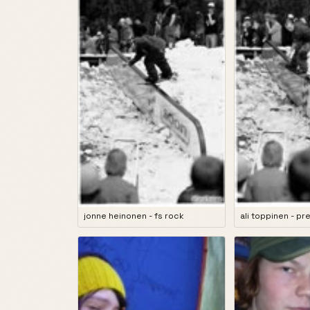
jonne heinonen - fs rock
ali toppinen - pr