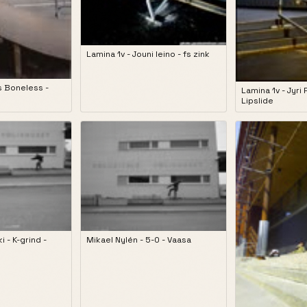
Lamina 1v - Jouni leino - fs zink
Fs Boneless -
Lamina 1v - Jyri 
Lipslide
 - K-grind -
Mikael Nylén - 5-0 - Vaasa