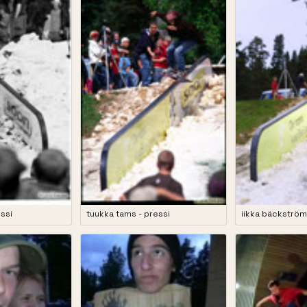
essi
tuukka tams - pressi
iikka bäckström