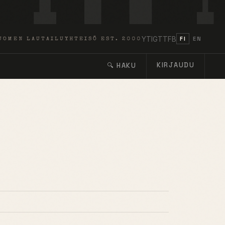
YT
IG
TT
FB
FI
EN
UOMEN LAUTAILUYHTEISÖ EST. 2000
KIRJAUDU
🔍 HAKU