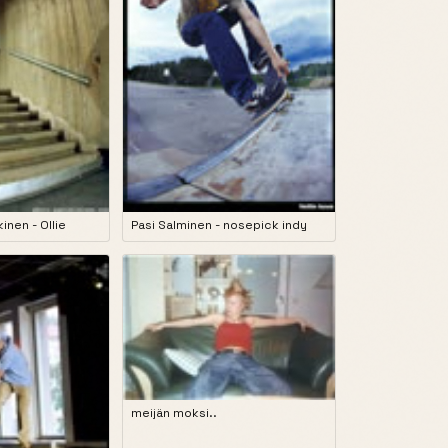
inen - Ollie
Pasi Salminen - nosepick indy
meijän moksi..