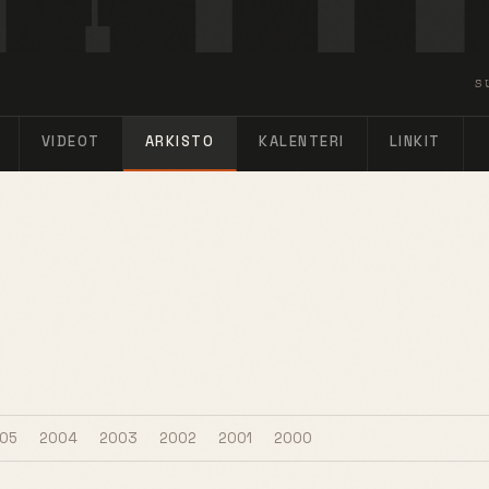
S
VIDEOT
ARKISTO
KALENTERI
LINKIT
05
2004
2003
2002
2001
2000