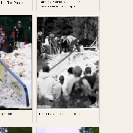
Lamina Heinolassa - Jani
bs flip-Pasila
Tossavainen - poppari
 fs rock
timo talasmäki - fs rock