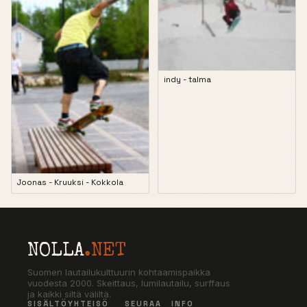
indy - talma
Joonas - Kruuksi - Kokkola
NOLLA
.NET
Suomen lautailukulttuurin kohtaamispaikka
vuodesta 2000. Skeittaus, lumilautailu, surffaus
ja kaikki siltä väliltä.
SISÄLTÖ
YHTEISÖ
SEURAA
INFO