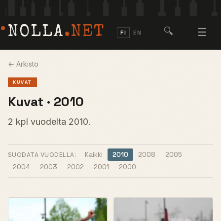
NOLLA
.NET
🔍
☰
FI
EN
← Arkisto
KUVAT
Kuvat · 2010
2 kpl vuodelta 2010.
Kaikki
2010
2008
2005
SUODATA VUODELLA:
2004
2003
2002
2001
2000