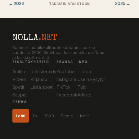
← 2023
2025 →
TAKAISIN ARKISTOON
NOLLA
.NET
Suomen lautailukulttuurin kohtaamispaikka
vuodesta 2000. Skeittaus, lumilautailu, surffaus
ja kaikki siltä väliltä.
SISÄLTÖ
YHTEISÖ
SEURAA
INFO
Artikkelit
Rekisteröidy
YouTube
Tietoa
Videot
Kirjaudu
Instagram
Usein kysytyt
Spotit
Lisää spotti
TikTok
Tuki
Kaupat
Facebook
Arkisto
TEEMA
Lehti
Yö
2000
Paperi
Kesä