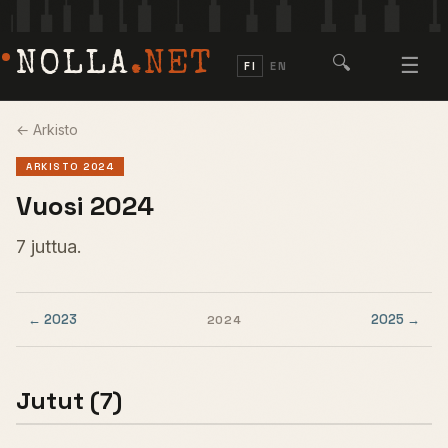
NOLLA
.NET
🔍
☰
FI
EN
← Arkisto
ARKISTO 2024
Vuosi 2024
7 juttua.
← 2023
2025 →
2024
Jutut (7)