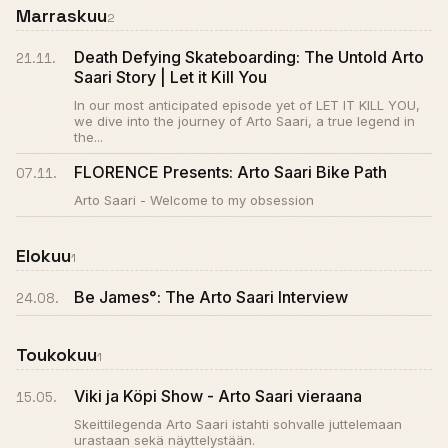
Marraskuu
2
Death Defying Skateboarding: The Untold Arto
21.11.
Saari Story | Let it Kill You
In our most anticipated episode yet of LET IT KILL YOU,
we dive into the journey of Arto Saari, a true legend in
the...
FLORENCE Presents: Arto Saari Bike Path
07.11.
Arto Saari - Welcome to my obsession
Elokuu
1
Be James°: The Arto Saari Interview
24.08.
Toukokuu
1
Viki ja Köpi Show - Arto Saari vieraana
15.05.
Skeittilegenda Arto Saari istahti sohvalle juttelemaan
urastaan sekä näyttelystään.