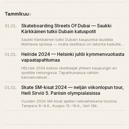
Tammikuu
3
Skateboarding Streets Of Dubai — Saukki
31.01.
Kärkkäinen tutkii Dubain katuspot­it
Saukki Kärkkäinen tutkii Dubain kaupunkia laudalla.
Mahtavia spot­eja — mutta skeittaus on laitonta kaduilla....
Helride 2024 — Helsinki juhlii kymmenvuotiasta
01.01.
vapaatapahtumaa
HELride 2024 kokosi skeittaajat yhteen kaupungin eri
spotitlle Helsingissä. Tapahtumassa nähtiin
kansainväliset...
Skate SM-kisat 2024 — neljän viikonlopun tour,
01.01.
Heili Sirviö 5. Pariisin olympialaisissa
Vuoden 2024 SM-kisat ajettiin nelivaiheisena tourina:
Tampere 8.–9.6., Kuopio 15.–16.6., Vert SM...