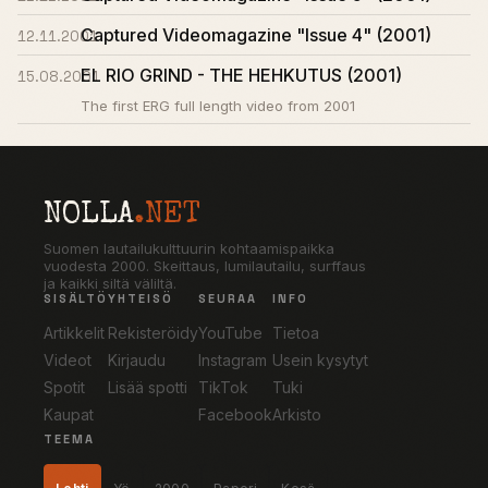
Captured Videomagazine "Issue 4" (2001)
12.11.2001
EL RIO GRIND - THE HEHKUTUS (2001)
15.08.2001
The first ERG full length video from 2001
NOLLA
.NET
Suomen lautailukulttuurin kohtaamispaikka
vuodesta 2000. Skeittaus, lumilautailu, surffaus
ja kaikki siltä väliltä.
SISÄLTÖ
YHTEISÖ
SEURAA
INFO
Artikkelit
Rekisteröidy
YouTube
Tietoa
Videot
Kirjaudu
Instagram
Usein kysytyt
Spotit
Lisää spotti
TikTok
Tuki
Kaupat
Facebook
Arkisto
TEEMA