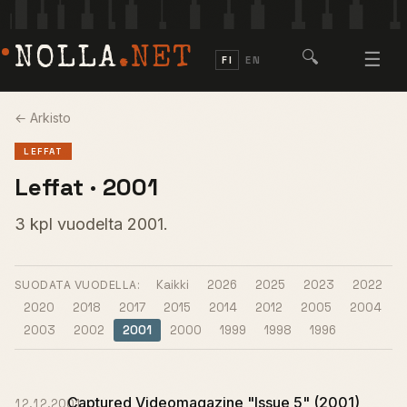
NOLLA
.NET
🔍
☰
FI
EN
← Arkisto
LEFFAT
Leffat · 2001
3 kpl vuodelta 2001.
Kaikki
2026
2025
2023
2022
SUODATA VUODELLA:
2020
2018
2017
2015
2014
2012
2005
2004
2003
2002
2001
2000
1999
1998
1996
Captured Videomagazine "Issue 5" (2001)
12.12.2001