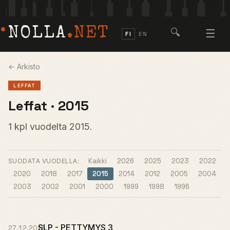
NOLLA
.NET
🔍
☰
FI
EN
← Arkisto
LEFFAT
Leffat · 2015
1 kpl vuodelta 2015.
Kaikki
2026
2025
2023
2022
SUODATA VUODELLA:
2020
2018
2017
2015
2014
2012
2005
2004
2003
2002
2001
2000
1999
1998
1996
SLP - PETTYMYS 3
27.12.2015