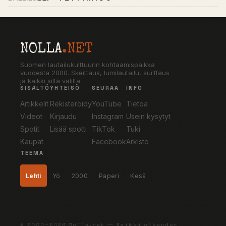
NOLLA
.NET
Suomen lautailukulttuurin kohtaamispaikka
vuodesta 2000. Skeittaus, lumilautailu, surffaus
ja kaikki siltä väliltä.
SISÄLTÖ
YHTEISÖ
SEURAA
INFO
Artikkelit
Rekisteröidy
YouTube
Tietoa
Videot
Kirjaudu
Instagram
Usein kysytyt
Spotit
Lisää spotti
TikTok
Tuki
Kaupat
Facebook
Arkisto
TEEMA
Lehti
Yö
2000
Paperi
Kesä
© 2000–2026 Nolla.net — Kaikki oikeudet