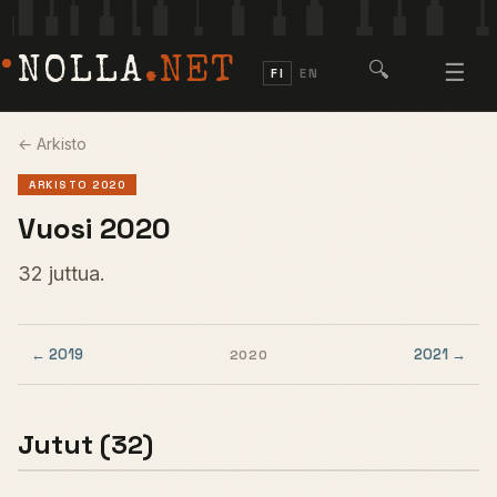
NOLLA
.NET
🔍
☰
FI
EN
← Arkisto
ARKISTO 2020
Vuosi 2020
32 juttua.
← 2019
2021 →
2020
Jutut (32)