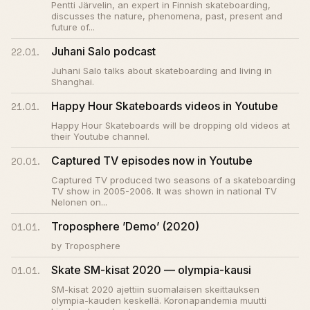
Pentti Järvelin, an expert in Finnish skateboarding,
discusses the nature, phenomena, past, present and
future of...
Juhani Salo podcast
22.01.
Juhani Salo talks about skateboarding and living in
Shanghai.
Happy Hour Skateboards videos in Youtube
21.01.
Happy Hour Skateboards will be dropping old videos at
their Youtube channel.
Captured TV episodes now in Youtube
20.01.
Captured TV produced two seasons of a skateboarding
TV show in 2005-2006. It was shown in national TV
Nelonen on...
Troposphere ’Demo’ (2020)
01.01.
by Troposphere
Skate SM-kisat 2020 — olympia-kausi
01.01.
SM-kisat 2020 ajettiin suomalaisen skeittauksen
olympia-kauden keskellä. Korona­pandemia muutti