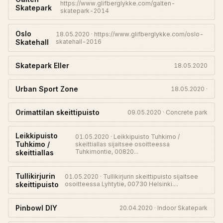
https://www.glifberglykke.com/galten-
Skatepark
skatepark-2014
Oslo
18.05.2020 · https://www.glifberglykke.com/oslo-
Skatehall
skatehall-2016
Skatepark Eller
18.05.2020
Urban Sport Zone
18.05.2020 ·
Orimattilan skeittipuisto
09.05.2020 · Concrete park
Leikkipuisto
01.05.2020 · Leikkipuisto Tuhkimo /
Tuhkimo /
skeittiallas sijaitsee osoitteessa
Tuhkimontie, 00820...
skeittiallas
Tullikirjurin
01.05.2020 · Tullikirjurin skeittipuisto sijaitsee
skeittipuisto
osoitteessa Lyhtytie, 00730 Helsinki....
Pinbowl DIY
20.04.2020 · Indoor Skatepark