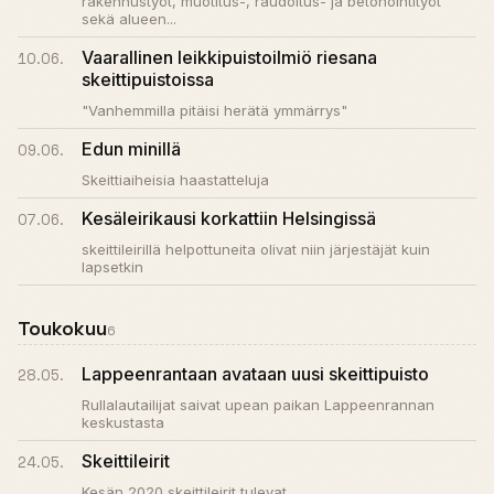
rakennustyöt, muotitus-, raudoitus- ja betonointityöt
sekä alueen...
Vaarallinen leikkipuistoilmiö riesana
10.06.
skeittipuistoissa
"Vanhemmilla pitäisi herätä ymmärrys"
Edun minillä
09.06.
Skeittiaiheisia haastatteluja
Kesäleirikausi korkattiin Helsingissä
07.06.
skeittileirillä helpottuneita olivat niin järjestäjät kuin
lapsetkin
Toukokuu
6
Lappeenrantaan avataan uusi skeittipuisto
28.05.
Rullalautailijat saivat upean paikan Lappeenrannan
keskustasta
Skeittileirit
24.05.
Kesän 2020 skeittileirit tulevat