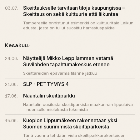
Skeittaukselle tarvitaan tiloja kaupungissa –
03.07.
Skeittaus on sekä kulttuuria että liikuntaa
Tampereella onnistunut esimerkki on kulttuuritalo Laikun
edusta, josta on tullut suosittu harrastuspaikka.
Kesakuu
7
Näyttelijä Mikko Leppilammen vetämä
24.06.
Suvilahden tapahtumakeskus etenee
Skeittareiden epävarma tilanne jatkuu
SLP - PETTYMYS 4
21.06.
Naantalin skeittiparkki
17.06.
Naantalin uusitusta skeittiparkista maakunnan lippulaiva
– nuorisolle mielekästä tekemistä
Kuopion Lippumäkeen rakennetaan yksi
15.06.
Suomen suurimmista skeittiparkeista
Tänä vuonna tehdään vielä skeittipaikkarakenteiden