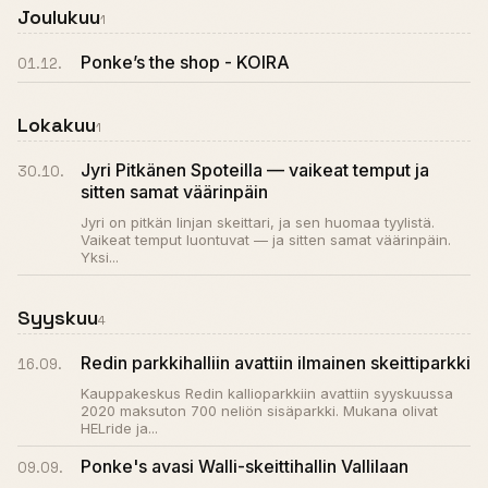
Joulukuu
1
Ponke’s the shop - KOIRA
01.12.
Lokakuu
1
Jyri Pitkänen Spoteilla — vaikeat temput ja
30.10.
sitten samat väärinpäin
Jyri on pitkän linjan skeittari, ja sen huomaa tyylistä.
Vaikeat temput luontuvat — ja sitten samat väärinpäin.
Yksi...
Syyskuu
4
Redin parkkihalliin avattiin ilmainen skeittiparkki
16.09.
Kauppakeskus Redin kallioparkkiin avattiin syyskuussa
2020 maksuton 700 neliön sisäparkki. Mukana olivat
HELride ja...
Ponke's avasi Walli-skeittihallin Vallilaan
09.09.