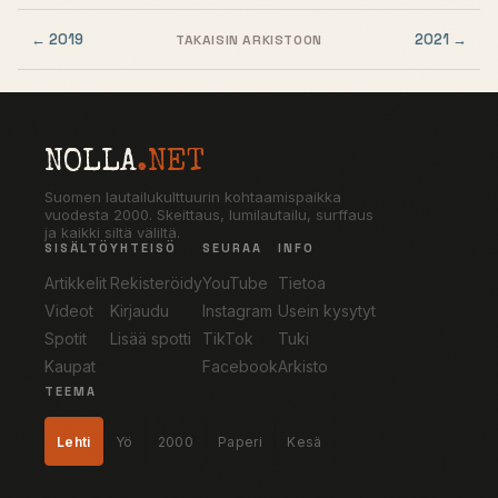
← 2019
2021 →
TAKAISIN ARKISTOON
NOLLA
.NET
Suomen lautailukulttuurin kohtaamispaikka
vuodesta 2000. Skeittaus, lumilautailu, surffaus
ja kaikki siltä väliltä.
SISÄLTÖ
YHTEISÖ
SEURAA
INFO
Artikkelit
Rekisteröidy
YouTube
Tietoa
Videot
Kirjaudu
Instagram
Usein kysytyt
Spotit
Lisää spotti
TikTok
Tuki
Kaupat
Facebook
Arkisto
TEEMA
Lehti
Yö
2000
Paperi
Kesä