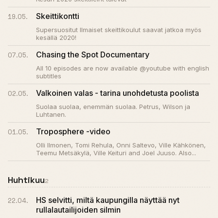
Skeittikontti
19.05.
Supersuositut Ilmaiset skeittikoulut saavat jatkoa myös
kesällä 2020!
Chasing the Spot Documentary
07.05.
All 10 episodes are now available @youtube with english
subtitles
Valkoinen valas - tarina unohdetusta poolista
02.05.
Suolaa suolaa, enemmän suolaa. Petrus, Wilson ja
Luhtanen.
Troposphere -video
01.05.
Olli Ilmonen, Tomi Rehula, Onni Saltevo, Ville Kähkönen,
Teemu Metsäkylä, Ville Keituri and Joel Juuso. Also...
Huhtikuu
2
HS selvitti, miltä kaupungilla näyttää nyt
22.04.
rullalautailijoiden silmin