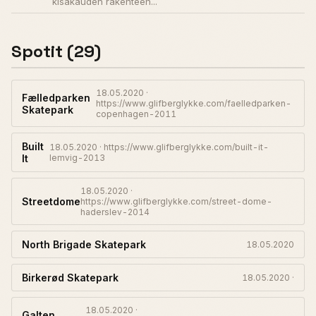
kisakauden rakenteen...
Spotit (29)
18.05.2020 ·
Fælledparken
https://www.glifberglykke.com/faelledparken-
Skatepark
copenhagen-2011
Built
18.05.2020 · https://www.glifberglykke.com/built-it-
It
lemvig-2013
18.05.2020 ·
Streetdome
https://www.glifberglykke.com/street-dome-
haderslev-2014
North Brigade Skatepark
18.05.2020
Birkerød Skatepark
18.05.2020 ·
18.05.2020 ·
Galten