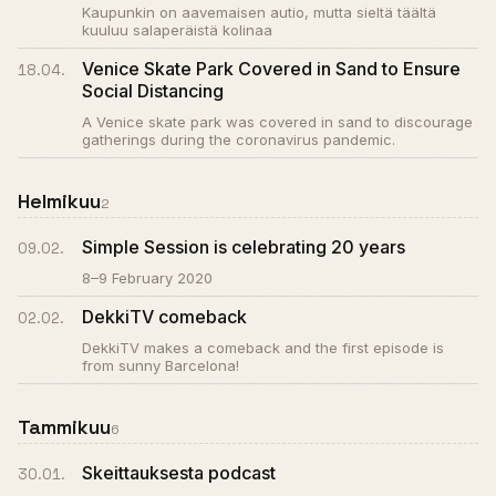
Kaupunkin on aavemaisen autio, mutta sieltä täältä
kuuluu salaperäistä kolinaa
Venice Skate Park Covered in Sand to Ensure
18.04.
Social Distancing
A Venice skate park was covered in sand to discourage
gatherings during the coronavirus pandemic.
Helmikuu
2
Simple Session is celebrating 20 years
09.02.
8–9 February 2020
DekkiTV comeback
02.02.
DekkiTV makes a comeback and the first episode is
from sunny Barcelona!
Tammikuu
6
Skeittauksesta podcast
30.01.