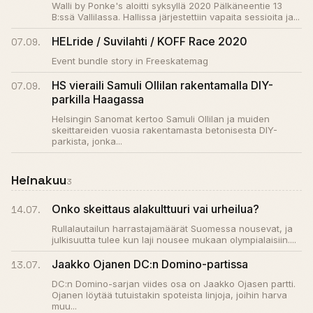
Walli by Ponke's aloitti syksyllä 2020 Pälkäneentie 13
B:ssä Vallilassa. Hallissa järjestettiin vapaita sessioita ja...
HELride / Suvilahti / KOFF Race 2020
07.09.
Event bundle story in Freeskatemag
HS vieraili Samuli Ollilan rakentamalla DIY-
07.09.
parkilla Haagassa
Helsingin Sanomat kertoo Samuli Ollilan ja muiden
skeittareiden vuosia rakentamasta betonisesta DIY-
parkista, jonka...
Heinakuu
3
Onko skeittaus alakulttuuri vai urheilua?
14.07.
Rullalautailun harrastajamäärät Suomessa nousevat, ja
julkisuutta tulee kun laji nousee mukaan olympialaisiin....
Jaakko Ojanen DC:n Domino-partissa
13.07.
DC:n Domino-sarjan viides osa on Jaakko Ojasen partti.
Ojanen löytää tutuistakin spoteista linjoja, joihin harva
muu...