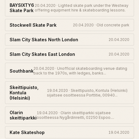
BAYSIXTY6
20.04.2020 · Lighted skate park under the Westway
Skate Park
offering equipment hire & skateboarding lessons.
Stockwell Skate Park
20.04.2020 · Old concrete park
Slam City Skates North London
20.04.2020
Slam City Skates East London
20.04.2020
20.04.2020 · Unofficial skateboarding venue dating
Southbank
back to the 1970s, with ledges, banks...
Skeittipuisto,
19.04.2020 · Skeittipuisto, Kontula (Helsinki)
Kontula
sijaitsee osoitteessa Porttitie, 00940...
(Helsinki)
Olarin
19.04.2020 · Olarin skeittiparkki sijaitsee
skeittiparkki
osoitteessa Nygårdinreitti, 02250 Espoo....
Kate Skateshop
19.04.2020