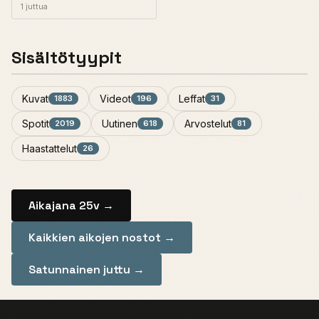
1 juttua
Sisältötyypit
Kuvat
Videot
Leffat
1883
196
31
Spotit
Uutinen
Arvostelut
2019
618
81
Haastattelut
26
Aikajana 25v →
Kaikkien aikojen nostot →
Satunnainen juttu →