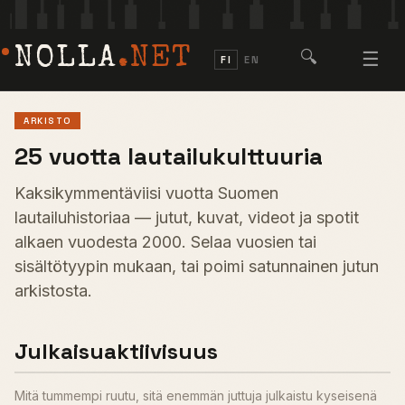
NOLLA
.NET
🔍
☰
FI
EN
ARKISTO
25 vuotta lautailukulttuuria
Kaksikymmentäviisi vuotta Suomen
lautailuhistoriaa — jutut, kuvat, videot ja spotit
alkaen vuodesta 2000. Selaa vuosien tai
sisältötyypin mukaan, tai poimi satunnainen jutun
arkistosta.
Julkaisuaktiivisuus
Mitä tummempi ruutu, sitä enemmän juttuja julkaistu kyseisenä