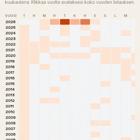
kuukautena. Klikkaa vuotta avataksesi koko vuoden listauksen.
VUOSI
T
H
M
H
T
K
H
E
S
L
M
J
2026
2025
2024
2023
2022
2021
2020
2019
2018
2017
2016
2015
2014
2013
2012
2011
2010
2009
2008
2007
2006