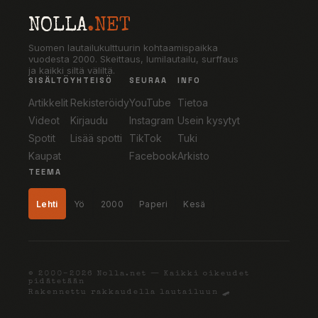
NOLLA
.NET
Suomen lautailukulttuurin kohtaamispaikka
vuodesta 2000. Skeittaus, lumilautailu, surffaus
ja kaikki siltä väliltä.
SISÄLTÖ
YHTEISÖ
SEURAA
INFO
Artikkelit
Rekisteröidy
YouTube
Tietoa
Videot
Kirjaudu
Instagram
Usein kysytyt
Spotit
Lisää spotti
TikTok
Tuki
Kaupat
Facebook
Arkisto
TEEMA
Lehti
Yö
2000
Paperi
Kesä
© 2000–2026 Nolla.net — Kaikki oikeudet
pidätetään
Rakennettu rakkaudella lautailuun 🛹