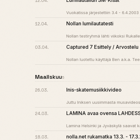
Lumilautailun SM-Kisat
12.04.
Vuokatissa järjestettiin 3.4 - 6.4.2003 l
Nollan lumilautatesti
12.04.
Nollan testiryhmä lähti viikoksi Rukall
Captured 7 Esittely / Arvostelu
03.04.
Nollan luotettu käyttäjä Ben a.k.a. Te
Maaliskuu
5
Inis-skatemusiikkivideo
26.03.
Juttu Iniksen uusimmasta musavideost
LAMINA avaa ovensa LAHDES
24.03.
Lamina Helsinki ja Jyväskylä saavat
nolla.net rukamatka 13.3. - 17.3
18.03.