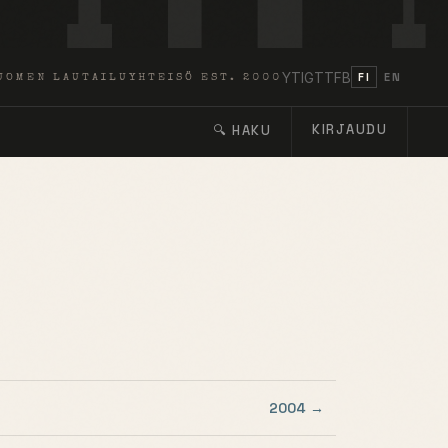
YT
IG
TT
FB
FI
EN
UOMEN LAUTAILUYHTEISÖ EST. 2000
KIRJAUDU
🔍 HAKU
2004 →