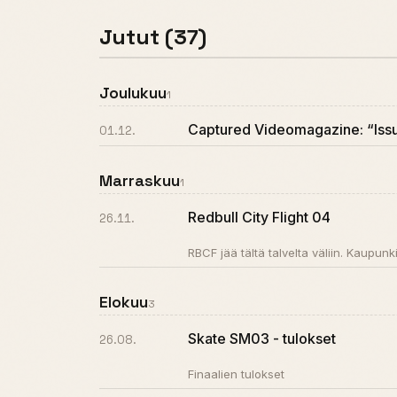
Jutut (37)
Joulukuu
1
Captured Videomagazine: “Iss
01.12.
Marraskuu
1
Redbull City Flight 04
26.11.
RBCF jää tältä talvelta väliin. Kaupunki
Elokuu
3
Skate SM03 - tulokset
26.08.
Finaalien tulokset