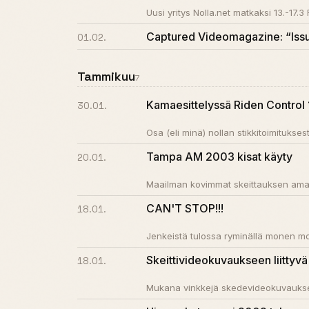
Uusi yritys Nolla.net matkaksi 13.-17
Captured Videomagazine: “Iss
01.02.
Tammikuu
7
Kamaesittelyssä Riden Control 16
30.01.
Osa (eli minä) nollan stikkitoimitukses
Tampa AM 2003 kisat käyty
20.01.
Maailman kovimmat skeittauksen amatö
CAN'T STOP!!!
18.01.
Jenkeistä tulossa ryminällä monen mo
Skeittivideokuvaukseen liittyvä 
18.01.
Mukana vinkkejä skedevideokuvaukse