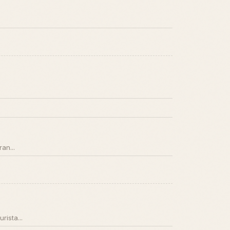
an...
ista...