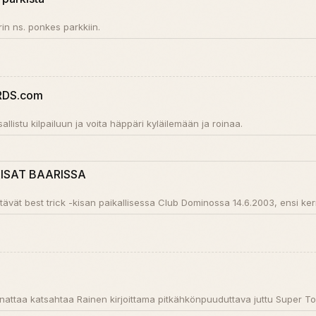
rin ns. ponkes parkkiin.
DS.com
Osallistu kilpailuun ja voita häppäri kyläilemään ja roinaa.
ISAT BAARISSA
ävät best trick -kisan paikallisessa Club Dominossa 14.6.2003, ensi kerr
attaa katsahtaa Rainen kirjoittama pitkähkönpuuduttava juttu Super Tour