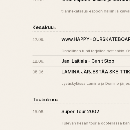
tilannekatsaus espoon halliin ja kaiva
Kesakuu
3
www.HAPPYHOURSKATEBOAR
12.06.
Onnellinen tunti tarjoilee nettisaitin. 
Jani Laitiala - Can't Stop
12.06.
LAMINA JÄRJESTÄÄ SKEITTIK
05.06.
Jyväskylässä Lamina ja Domino järjest
Toukokuu
4
Super Tour 2002
19.05.
Tulevan kesän touria odotellassa kann