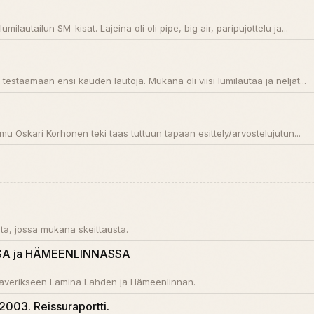
umilautailun SM-kisat. Lajeina oli oli pipe, big air, paripujottelu ja...
e testaamaan ensi kauden lautoja. Mukana oli viisi lumilautaa ja neljät...
emu Oskari Korhonen teki taas tuttuun tapaan esittely/arvostelujutun...
a, jossa mukana skeittausta.
SA ja HÄMEENLINNASSA
 kaverikseen Lamina Lahden ja Hämeenlinnan.
.2003. Reissuraportti.