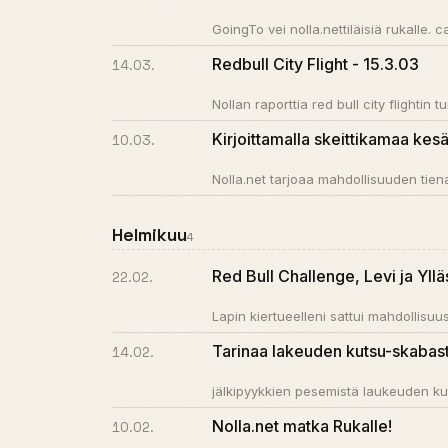
GoingTo vei nolla.nettiläisiä rukalle. 
Redbull City Flight - 15.3.03
14.03.
Nollan raporttia red bull city flightin t
Kirjoittamalla skeittikamaa kesä
10.03.
Nolla.net tarjoaa mahdollisuuden tienat
Helmikuu
4
Red Bull Challenge, Levi ja Yllä
22.02.
Lapin kiertueelleni sattui mahdollisuu
Tarinaa lakeuden kutsu-skabas
14.02.
jälkipyykkien pesemistä laukeuden kuts
Nolla.net matka Rukalle!
10.02.