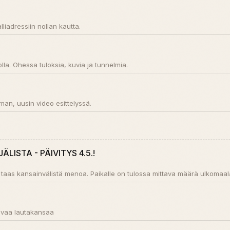
liadressiin nollan kautta.
tolla. Ohessa tuloksia, kuvia ja tunnelmia.
an, uusin video esittelyssä.
ÄLISTA - PÄIVITYS 4.5.!
 taas kansainvälistä menoa. Paikalle on tulossa mittava määrä ulkomaalai
levaa lautakansaa