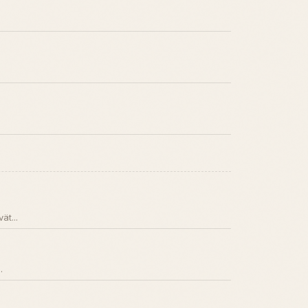
ät...
.