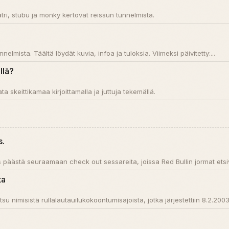
catri, stubu ja monky kertovat reissun tunnelmista.
unnelmista. Täältä löydät kuvia, infoa ja tuloksia. Viimeksi päivitetty:...
llä?
a skeittikamaa kirjoittamalla ja juttuja tekemällä.
s.
s päästä seuraamaan check out sessareita, joissa Red Bullin jormat etsiv
ta
u nimisistä rullalautauilukokoontumisajoista, jotka järjestettiin 8.2.2003