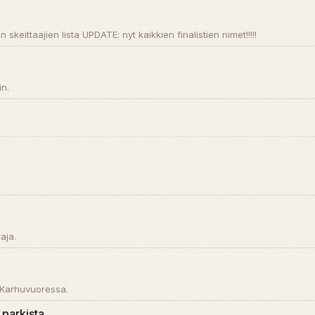
skeittaajien lista UPDATE: nyt kaikkien finalistien nimet!!!!!
o
in.
aja.
 Karhuvuoressa.
 parkista