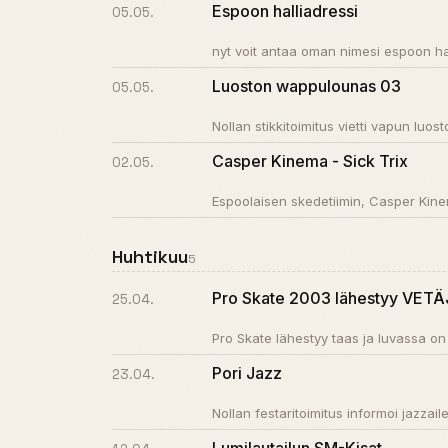
Espoon halliadressi
05.05.
nyt voit antaa oman nimesi espoon hal
Luoston wappulounas 03
05.05.
Nollan stikkitoimitus vietti vapun luos
Casper Kinema - Sick Trix
02.05.
Espoolaisen skedetiimin, Casper Kinem
Huhtikuu
5
Pro Skate 2003 lähestyy VETÄJ
25.04.
Pro Skate lähestyy taas ja luvassa on
Pori Jazz
23.04.
Nollan festaritoimitus informoi jazzai