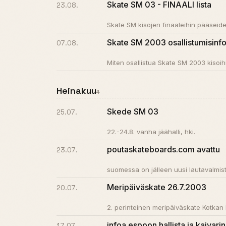
Skate SM 03 - FINAALI lista
23.08.
Skate SM kisojen finaaleihin pääseiden 
Skate SM 2003 osallistumisinf
07.08.
Miten osallistua Skate SM 2003 kisoih
Heinakuu
4
Skede SM 03
25.07.
22.-24.8. vanha jäähalli, hki.
poutaskateboards.com avattu
23.07.
suomessa on jälleen uusi lautavalmist
Meripäiväskate 26.7.2003
20.07.
2. perinteinen meripäiväskate Kotkan
infoa espoon hallista ja kaivarin
17.07.