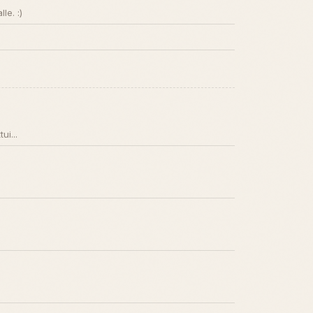
le. :)
ui...