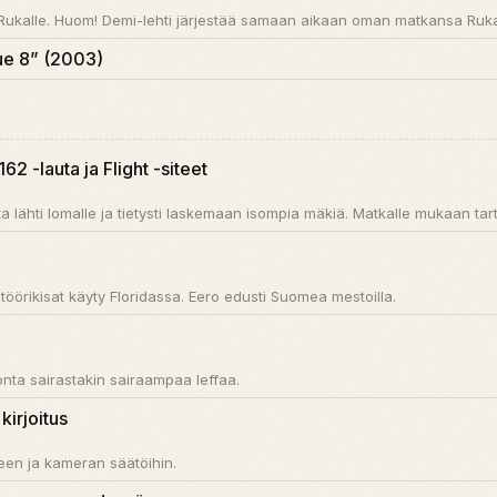
.3 Rukalle. Huom! Demi-lehti järjestää samaan aikaan oman matkansa Rukal
ue 8” (2003)
2 -lauta ja Flight -siteet
ta lähti lomalle ja tietysti laskemaan isompia mäkiä. Matkalle mukaan tartt
örikisat käyty Floridassa. Eero edusti Suomea mestoilla.
nta sairastakin sairaampaa leffaa.
kirjoitus
en ja kameran säätöihin.