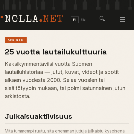
NOLLA
.NET
🔍
☰
FI
EN
ARKISTO
25 vuotta lautailukulttuuria
Kaksikymmentäviisi vuotta Suomen
lautailuhistoriaa — jutut, kuvat, videot ja spotit
alkaen vuodesta 2000. Selaa vuosien tai
sisältötyypin mukaan, tai poimi satunnainen jutun
arkistosta.
Julkaisuaktiivisuus
Mitä tummempi ruutu, sitä enemmän juttuja julkaistu kyseisenä