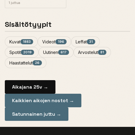
1 juttua
Sisältötyypit
Kuvat
Videot
Leffat
1883
196
31
Spotit
Uutinen
Arvostelut
2019
617
81
Haastattelut
26
Aikajana 25v →
Kaikkien aikojen nostot →
Satunnainen juttu →