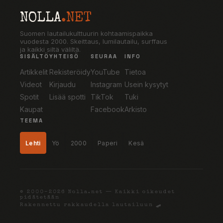
NOLLA
.NET
Suomen lautailukulttuurin kohtaamispaikka
vuodesta 2000. Skeittaus, lumilautailu, surffaus
ja kaikki siltä väliltä.
SISÄLTÖ
YHTEISÖ
SEURAA
INFO
Artikkelit
Rekisteröidy
YouTube
Tietoa
Videot
Kirjaudu
Instagram
Usein kysytyt
Spotit
Lisää spotti
TikTok
Tuki
Kaupat
Facebook
Arkisto
TEEMA
Lehti
Yö
2000
Paperi
Kesä
© 2000–2026 Nolla.net — Kaikki oikeudet
pidätetään
Rakennettu rakkaudella lautailuun 🛹