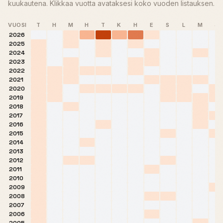
kuukautena. Klikkaa vuotta avataksesi koko vuoden listauksen.
VUOSI
T
H
M
H
T
K
H
E
S
L
M
J
2026
2025
2024
2023
2022
2021
2020
2019
2018
2017
2016
2015
2014
2013
2012
2011
2010
2009
2008
2007
2006