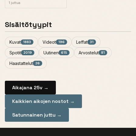
1 juttua
Sisältötyypit
Kuvat
Videot
Leffat
1883
196
31
Spotit
Uutinen
Arvostelut
2019
615
81
Haastattelut
26
Aikajana 25v →
Kaikkien aikojen nostot →
Satunnainen juttu →