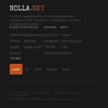
NOLLA
.NET
Suomen lautailukulttuurin kohtaamispaikka
vuodesta 2000. Skeittaus, lumilautailu, surffaus
ja kaikki siltä väliltä.
SISÄLTÖ
YHTEISÖ
SEURAA
INFO
Artikkelit
Rekisteröidy
YouTube
Tietoa
Videot
Kirjaudu
Instagram
Usein kysytyt
Spotit
Lisää spotti
TikTok
Tuki
Kaupat
Facebook
Arkisto
TEEMA
Lehti
Yö
2000
Paperi
Kesä
© 2000–2026 Nolla.net — Kaikki oikeudet
pidätetään
Rakennettu rakkaudella lautailuun 🛹