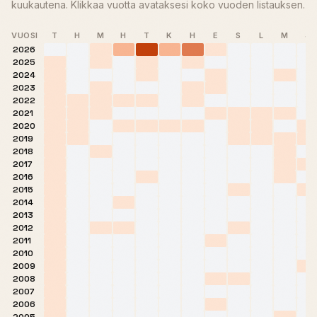
kuukautena. Klikkaa vuotta avataksesi koko vuoden listauksen.
VUOSI
T
H
M
H
T
K
H
E
S
L
M
J
2026
2025
2024
2023
2022
2021
2020
2019
2018
2017
2016
2015
2014
2013
2012
2011
2010
2009
2008
2007
2006