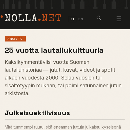
NOLLA
.NET
🔍
☰
FI
EN
ARKISTO
25 vuotta lautailukulttuuria
Kaksikymmentäviisi vuotta Suomen
lautailuhistoriaa — jutut, kuvat, videot ja spotit
alkaen vuodesta 2000. Selaa vuosien tai
sisältötyypin mukaan, tai poimi satunnainen jutun
arkistosta.
Julkaisuaktiivisuus
Mitä tummempi ruutu, sitä enemmän juttuja julkaistu kyseisenä