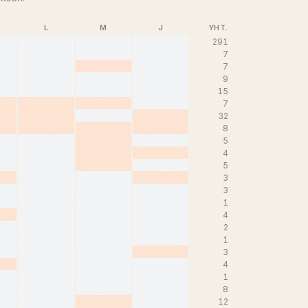
L
M
J
YHT.
291
7
7
9
15
7
32
8
5
4
5
3
3
1
4
2
1
3
4
1
8
12