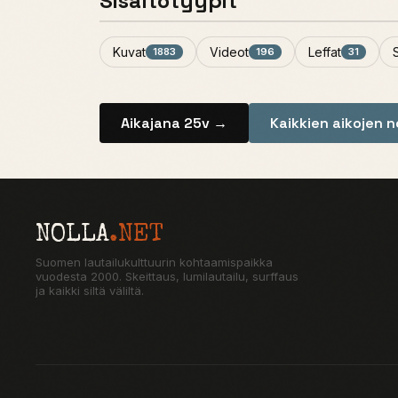
Sisältötyypit
Kuvat
Videot
Leffat
1883
196
31
Aikajana 25v →
Kaikkien aikojen 
NOLLA
.NET
Suomen lautailukulttuurin kohtaamispaikka
vuodesta 2000. Skeittaus, lumilautailu, surffaus
ja kaikki siltä väliltä.