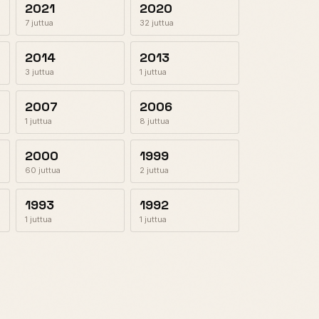
2021
2020
7 juttua
32 juttua
2014
2013
3 juttua
1 juttua
2007
2006
1 juttua
8 juttua
2000
1999
60 juttua
2 juttua
1993
1992
1 juttua
1 juttua