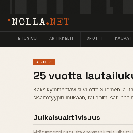
NOLLA
.NET
ETUSIVU
ARTIKKELIT
SPOTIT
KAUPAT
ARKISTO
25 vuotta lautailuk
Kaksikymmentäviisi vuotta Suomen lautail
sisältötyypin mukaan, tai poimi satunnain
Julkaisuaktiivisuus
Mitä tummempi ruutu, sitä enemmän juttuja julkaist