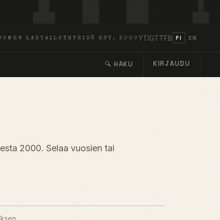
YT
IG
TT
FB
FI
EN
UOMEN LAUTAILUYHTEISÖ EST. 2000
KIRJAUDU
🔍 HAKU
desta 2000. Selaa vuosien tai
uksen.