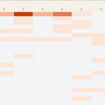
H
T
K
H
E
S