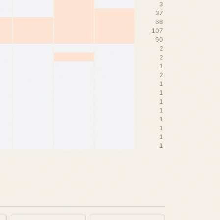
3
37
68
107
60
2
2
1
2
1
1
1
1
1
1
1
1