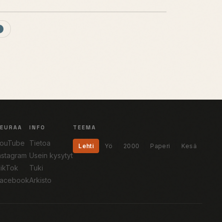
SEURAA
INFO
TEEMA
ouTube
Tietoa
Lehti
Yö
2000
Paperi
Kesä
nstagram
Usein kysytyt
ikTok
Tuki
acebook
Arkisto