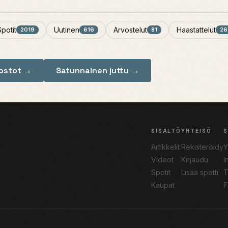
Spotit
Uutinen
Arvostelut
Haastattelut
2019
616
81
26
nostot →
Satunnainen juttu →
SISÄLTÖ
YHTEISÖ
Artikkelit
Rekisteröidy
Y
Videot
Kirjaudu
I
Spotit
Lisää spotti
T
Kaupat
F