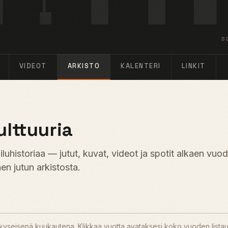
S
VIDEOT
ARKISTO
KALENTERI
LINKIT
ulttuuria
uhistoriaa — jutut, kuvat, videot ja spotit alkaen vuo
en jutun arkistosta.
u kyseisenä kuukautena. Klikkaa vuotta avataksesi koko vuoden lista