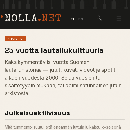
NOLLA
.NET
🔍
☰
FI
EN
ARKISTO
25 vuotta lautailukulttuuria
Kaksikymmentäviisi vuotta Suomen
lautailuhistoriaa — jutut, kuvat, videot ja spotit
alkaen vuodesta 2000. Selaa vuosien tai
sisältötyypin mukaan, tai poimi satunnainen jutun
arkistosta.
Julkaisuaktiivisuus
Mitä tummempi ruutu, sitä enemmän juttuja julkaistu kyseisenä