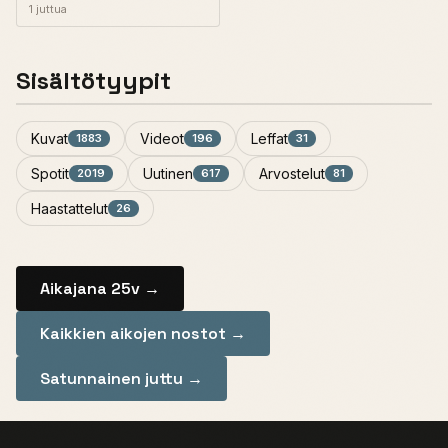
1 juttua
Sisältötyypit
Kuvat
Videot
Leffat
1883
196
31
Spotit
Uutinen
Arvostelut
2019
617
81
Haastattelut
26
Aikajana 25v →
Kaikkien aikojen nostot →
Satunnainen juttu →