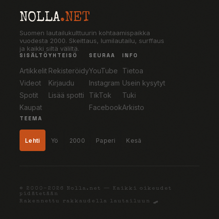
NOLLA
.NET
Suomen lautailukulttuurin kohtaamispaikka
vuodesta 2000. Skeittaus, lumilautailu, surffaus
ja kaikki siltä väliltä.
SISÄLTÖ
YHTEISÖ
SEURAA
INFO
Artikkelit
Rekisteröidy
YouTube
Tietoa
Videot
Kirjaudu
Instagram
Usein kysytyt
Spotit
Lisää spotti
TikTok
Tuki
Kaupat
Facebook
Arkisto
TEEMA
Lehti
Yö
2000
Paperi
Kesä
© 2000–2026 Nolla.net — Kaikki oikeudet
pidätetään
Rakennettu rakkaudella lautailuun 🛹