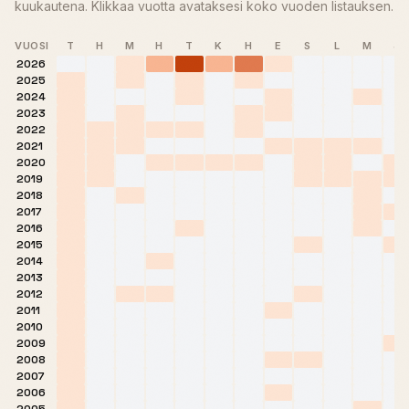
kuukautena. Klikkaa vuotta avataksesi koko vuoden listauksen.
VUOSI
T
H
M
H
T
K
H
E
S
L
M
J
2026
2025
2024
2023
2022
2021
2020
2019
2018
2017
2016
2015
2014
2013
2012
2011
2010
2009
2008
2007
2006