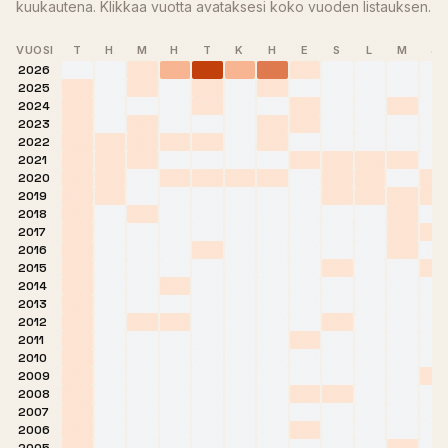
kuukautena. Klikkaa vuotta avataksesi koko vuoden listauksen.
VUOSI
T
H
M
H
T
K
H
E
S
L
M
J
2026
2025
2024
2023
2022
2021
2020
2019
2018
2017
2016
2015
2014
2013
2012
2011
2010
2009
2008
2007
2006