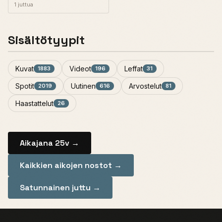
1 juttua
Sisältötyypit
Kuvat
Videot
Leffat
1883
196
31
Spotit
Uutinen
Arvostelut
2019
616
81
Haastattelut
26
Aikajana 25v →
Kaikkien aikojen nostot →
Satunnainen juttu →