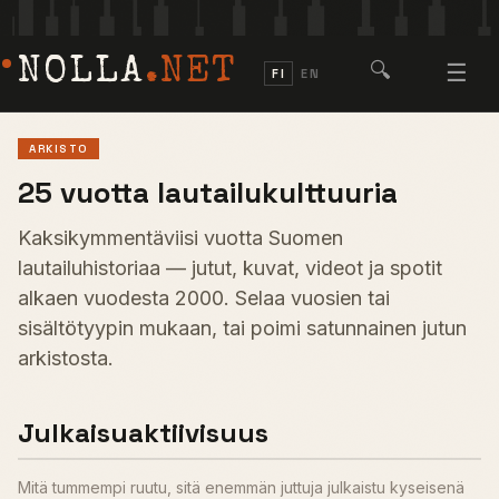
NOLLA
.NET
🔍
☰
FI
EN
ARKISTO
25 vuotta lautailukulttuuria
Kaksikymmentäviisi vuotta Suomen
lautailuhistoriaa — jutut, kuvat, videot ja spotit
alkaen vuodesta 2000. Selaa vuosien tai
sisältötyypin mukaan, tai poimi satunnainen jutun
arkistosta.
Julkaisuaktiivisuus
Mitä tummempi ruutu, sitä enemmän juttuja julkaistu kyseisenä