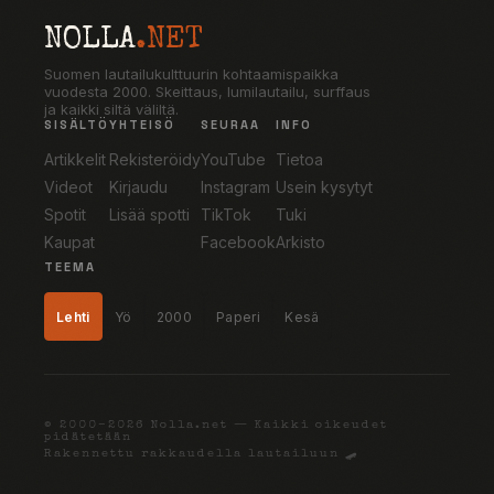
NOLLA
.NET
Suomen lautailukulttuurin kohtaamispaikka
vuodesta 2000. Skeittaus, lumilautailu, surffaus
ja kaikki siltä väliltä.
SISÄLTÖ
YHTEISÖ
SEURAA
INFO
Artikkelit
Rekisteröidy
YouTube
Tietoa
Videot
Kirjaudu
Instagram
Usein kysytyt
Spotit
Lisää spotti
TikTok
Tuki
Kaupat
Facebook
Arkisto
TEEMA
Lehti
Yö
2000
Paperi
Kesä
© 2000–2026 Nolla.net — Kaikki oikeudet
pidätetään
Rakennettu rakkaudella lautailuun 🛹