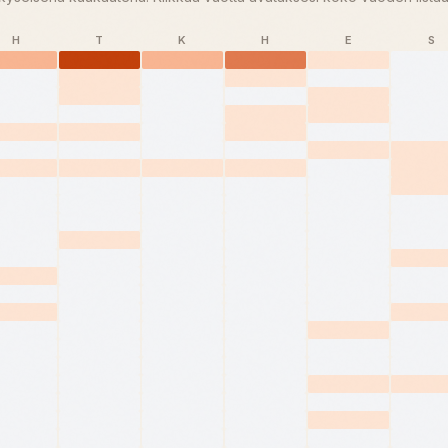
H
T
K
H
E
S