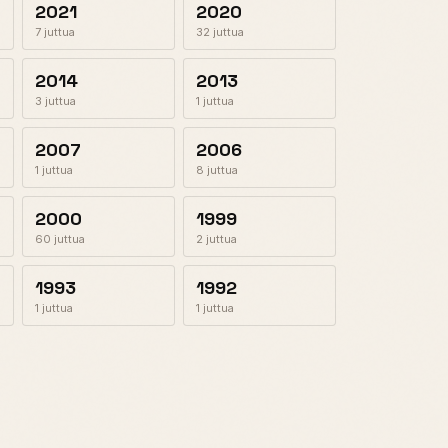
2021
2020
7 juttua
32 juttua
2014
2013
3 juttua
1 juttua
2007
2006
1 juttua
8 juttua
2000
1999
60 juttua
2 juttua
1993
1992
1 juttua
1 juttua