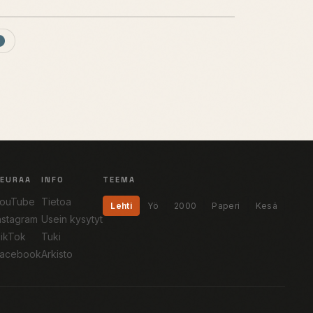
SEURAA
INFO
TEEMA
ouTube
Tietoa
Lehti
Yö
2000
Paperi
Kesä
nstagram
Usein kysytyt
ikTok
Tuki
acebook
Arkisto