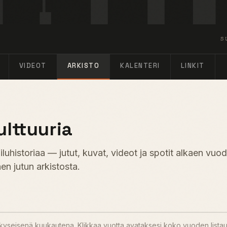
S
VIDEOT
ARKISTO
KALENTERI
LINKIT
ulttuuria
uhistoriaa — jutut, kuvat, videot ja spotit alkaen vuo
en jutun arkistosta.
u kyseisenä kuukautena. Klikkaa vuotta avataksesi koko vuoden lista