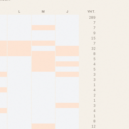
L
M
J
YHT.
289
7
7
9
15
7
32
8
5
4
5
3
3
1
4
2
1
3
4
1
8
12