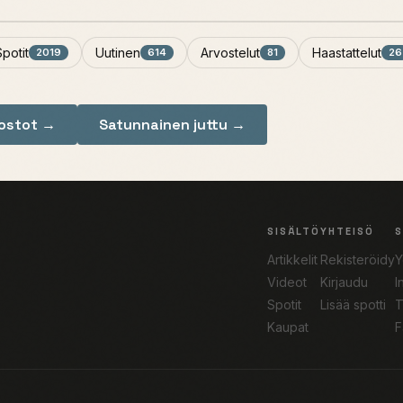
Spotit
Uutinen
Arvostelut
Haastattelut
2019
614
81
26
nostot →
Satunnainen juttu →
SISÄLTÖ
YHTEISÖ
Artikkelit
Rekisteröidy
Y
Videot
Kirjaudu
I
Spotit
Lisää spotti
T
Kaupat
F