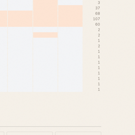
3
37
68
107
60
2
2
1
2
1
1
1
1
1
1
1
1