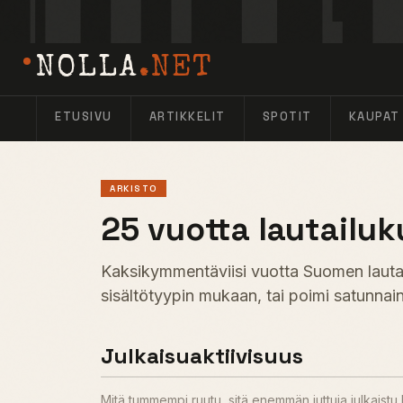
NOLLA
.NET
ETUSIVU
ARTIKKELIT
SPOTIT
KAUPAT
ARKISTO
25 vuotta lautailuk
Kaksikymmentäviisi vuotta Suomen lautail
sisältötyypin mukaan, tai poimi satunnain
Julkaisuaktiivisuus
Mitä tummempi ruutu, sitä enemmän juttuja julkaist