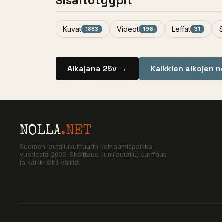
Sisältötyypit
Kuvat
Videot
Leffat
1883
196
31
Aikajana 25v →
Kaikkien aikojen 
NOLLA
.NET
Suomen lautailukulttuurin kohtaamispaikka
vuodesta 2000. Skeittaus, lumilautailu, surffaus
ja kaikki siltä väliltä.