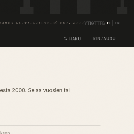
YT
IG
TT
FB
FI
EN
UOMEN LAUTAILUYHTEISÖ EST. 2000
KIRJAUDU
🔍 HAKU
desta 2000. Selaa vuosien tai
uksen.