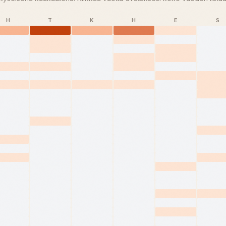
H
T
K
H
E
S