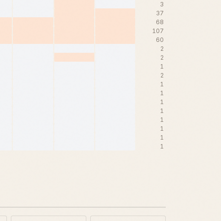
3
37
68
107
60
2
2
1
2
1
1
1
1
1
1
1
1