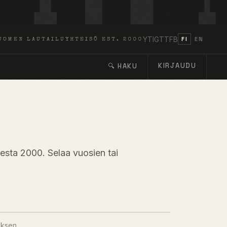
YT
IG
TT
FB
FI
EN
UOMEN LAUTAILUYHTEISÖ EST. 2000
KIRJAUDU
🔍 HAKU
desta 2000. Selaa vuosien tai
uksen.