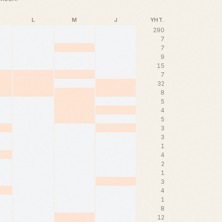
L
M
J
YHT.
290
7
7
9
15
7
32
8
5
4
5
3
3
1
4
2
1
3
4
1
8
12