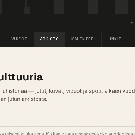
S
VIDEOT
ARKISTO
KALENTERI
LINKIT
ulttuuria
uhistoriaa — jutut, kuvat, videot ja spotit alkaen vuo
en jutun arkistosta.
u kyseisenä kuukautena. Klikkaa vuotta avataksesi koko vuoden lista