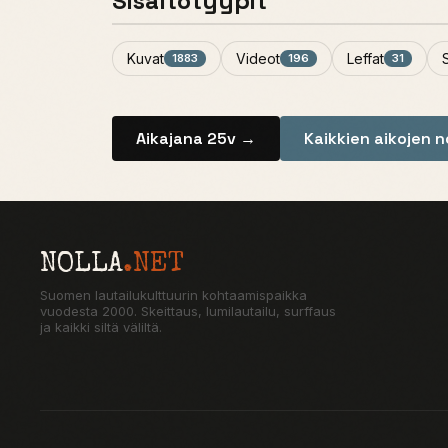
Sisältötyypit
Kuvat
Videot
Leffat
1883
196
31
Aikajana 25v →
Kaikkien aikojen 
NOLLA
.NET
Suomen lautailukulttuurin kohtaamispaikka
vuodesta 2000. Skeittaus, lumilautailu, surffaus
ja kaikki siltä väliltä.