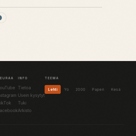
SEURAA
INFO
TEEMA
ouTube
Tietoa
Lehti
Yö
2000
Paperi
Kesä
nstagram
Usein kysytyt
ikTok
Tuki
acebook
Arkisto