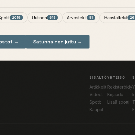
Spotit
Uutinen
Arvostelut
Haastattelut
2019
615
81
26
nostot →
Satunnainen juttu →
SISÄLTÖ
YHTEISÖ
Artikkelit
Rekisteröidy
Y
Videot
Kirjaudu
I
Spotit
Lisää spotti
T
Kaupat
F