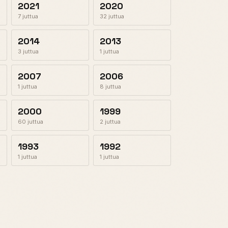
2021
2020
7 juttua
32 juttua
2014
2013
3 juttua
1 juttua
2007
2006
1 juttua
8 juttua
2000
1999
60 juttua
2 juttua
1993
1992
1 juttua
1 juttua