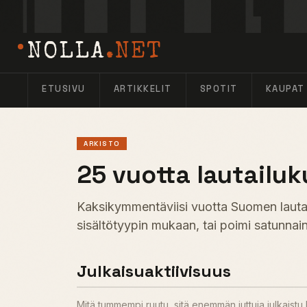
NOLLA
.NET
ETUSIVU
ARTIKKELIT
SPOTIT
KAUPAT
ARKISTO
25 vuotta lautailuk
Kaksikymmentäviisi vuotta Suomen lautail
sisältötyypin mukaan, tai poimi satunnain
Julkaisuaktiivisuus
Mitä tummempi ruutu, sitä enemmän juttuja julkaist