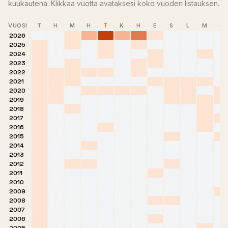
kuukautena. Klikkaa vuotta avataksesi koko vuoden listauksen.
VUOSI
T
H
M
H
T
K
H
E
S
L
M
J
2026
2025
2024
2023
2022
2021
2020
2019
2018
2017
2016
2015
2014
2013
2012
2011
2010
2009
2008
2007
2006