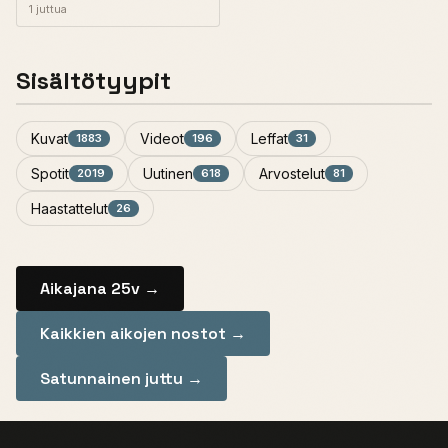
1 juttua
Sisältötyypit
Kuvat
Videot
Leffat
1883
196
31
Spotit
Uutinen
Arvostelut
2019
618
81
Haastattelut
26
Aikajana 25v →
Kaikkien aikojen nostot →
Satunnainen juttu →