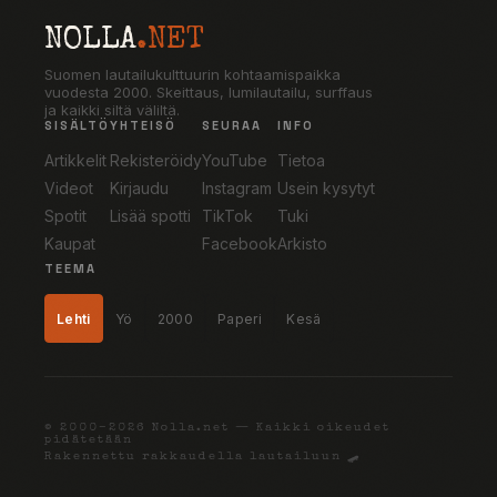
NOLLA
.NET
Suomen lautailukulttuurin kohtaamispaikka
vuodesta 2000. Skeittaus, lumilautailu, surffaus
ja kaikki siltä väliltä.
SISÄLTÖ
YHTEISÖ
SEURAA
INFO
Artikkelit
Rekisteröidy
YouTube
Tietoa
Videot
Kirjaudu
Instagram
Usein kysytyt
Spotit
Lisää spotti
TikTok
Tuki
Kaupat
Facebook
Arkisto
TEEMA
Lehti
Yö
2000
Paperi
Kesä
© 2000–2026 Nolla.net — Kaikki oikeudet
pidätetään
Rakennettu rakkaudella lautailuun 🛹