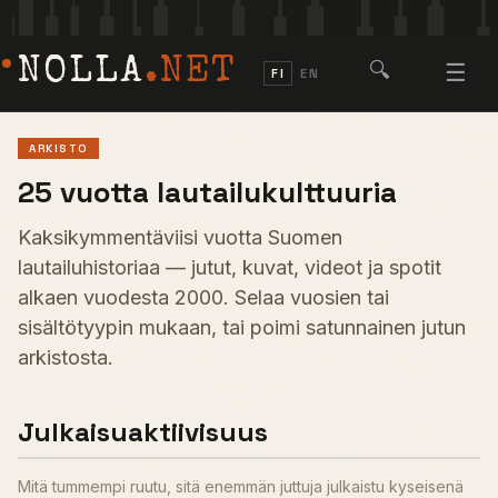
NOLLA
.NET
🔍
☰
FI
EN
ARKISTO
25 vuotta lautailukulttuuria
Kaksikymmentäviisi vuotta Suomen
lautailuhistoriaa — jutut, kuvat, videot ja spotit
alkaen vuodesta 2000. Selaa vuosien tai
sisältötyypin mukaan, tai poimi satunnainen jutun
arkistosta.
Julkaisuaktiivisuus
Mitä tummempi ruutu, sitä enemmän juttuja julkaistu kyseisenä