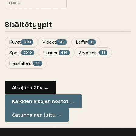
1 juttua
Sisältötyypit
Kuvat
Videot
Leffat
1883
196
31
Spotit
Uutinen
Arvostelut
2019
616
81
Haastattelut
26
Aikajana 25v →
Kaikkien aikojen nostot →
Satunnainen juttu →