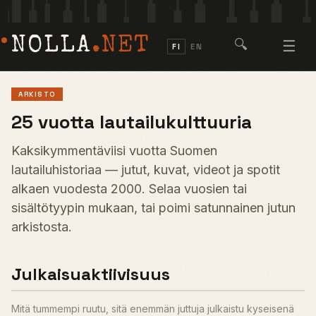
NOLLA
.NET
🔍
☰
FI
EN
ARKISTO
25 vuotta lautailukulttuuria
Kaksikymmentäviisi vuotta Suomen
lautailuhistoriaa — jutut, kuvat, videot ja spotit
alkaen vuodesta 2000. Selaa vuosien tai
sisältötyypin mukaan, tai poimi satunnainen jutun
arkistosta.
Julkaisuaktiivisuus
Mitä tummempi ruutu, sitä enemmän juttuja julkaistu kyseisenä