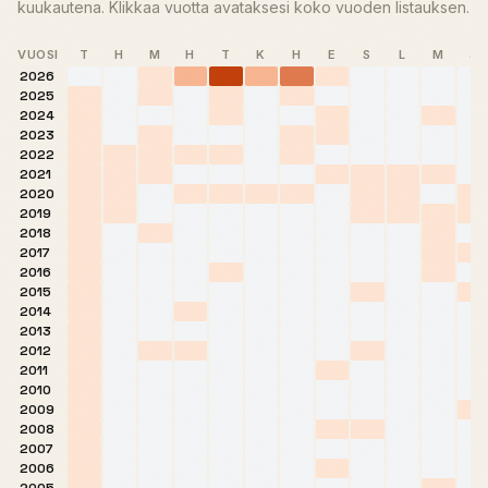
kuukautena. Klikkaa vuotta avataksesi koko vuoden listauksen.
VUOSI
T
H
M
H
T
K
H
E
S
L
M
J
2026
2025
2024
2023
2022
2021
2020
2019
2018
2017
2016
2015
2014
2013
2012
2011
2010
2009
2008
2007
2006