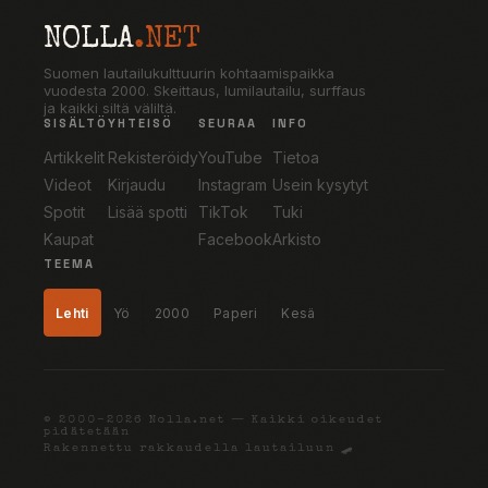
NOLLA
.NET
Suomen lautailukulttuurin kohtaamispaikka
vuodesta 2000. Skeittaus, lumilautailu, surffaus
ja kaikki siltä väliltä.
SISÄLTÖ
YHTEISÖ
SEURAA
INFO
Artikkelit
Rekisteröidy
YouTube
Tietoa
Videot
Kirjaudu
Instagram
Usein kysytyt
Spotit
Lisää spotti
TikTok
Tuki
Kaupat
Facebook
Arkisto
TEEMA
Lehti
Yö
2000
Paperi
Kesä
© 2000–2026 Nolla.net — Kaikki oikeudet
pidätetään
Rakennettu rakkaudella lautailuun 🛹