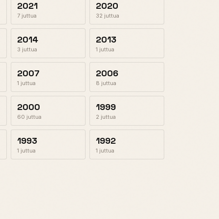
2021
2020
7 juttua
32 juttua
2014
2013
3 juttua
1 juttua
2007
2006
1 juttua
8 juttua
2000
1999
60 juttua
2 juttua
1993
1992
1 juttua
1 juttua