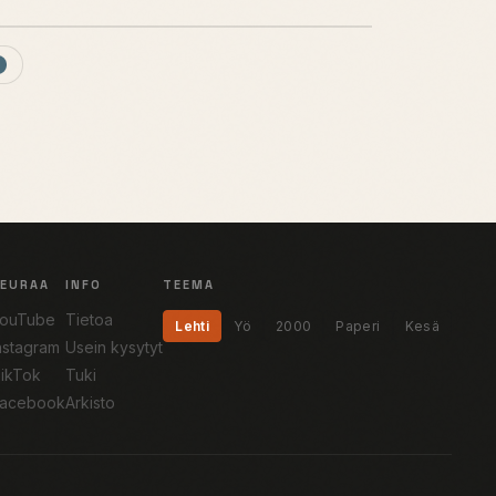
SEURAA
INFO
TEEMA
ouTube
Tietoa
Lehti
Yö
2000
Paperi
Kesä
nstagram
Usein kysytyt
ikTok
Tuki
acebook
Arkisto