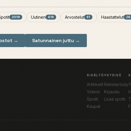
Spotit
Uutinen
Arvostelut
Haastattelut
2019
618
81
26
nostot →
Satunnainen juttu →
SISÄLTÖ
YHTEISÖ
Artikkelit
Rekisteröidy
Y
Videot
Kirjaudu
I
Spotit
Lisää spotti
T
Kaupat
F