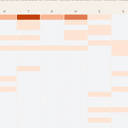
H
T
K
H
E
S