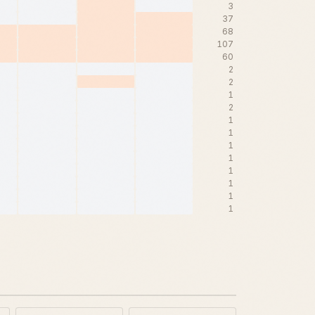
3
37
68
107
60
2
2
1
2
1
1
1
1
1
1
1
1