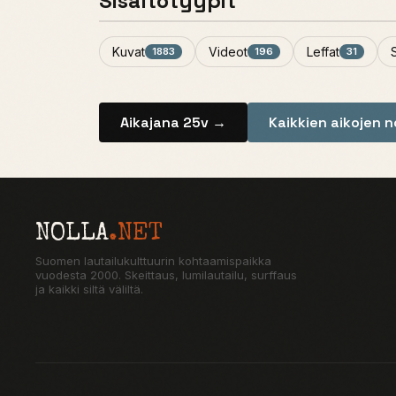
Sisältötyypit
Kuvat
Videot
Leffat
1883
196
31
Aikajana 25v →
Kaikkien aikojen 
NOLLA
.NET
Suomen lautailukulttuurin kohtaamispaikka
vuodesta 2000. Skeittaus, lumilautailu, surffaus
ja kaikki siltä väliltä.