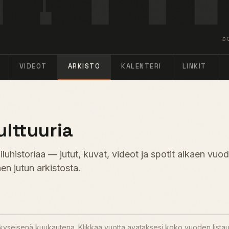
S
VIDEOT
ARKISTO
KALENTERI
LINKIT
ulttuuria
uhistoriaa — jutut, kuvat, videot ja spotit alkaen vuo
en jutun arkistosta.
u kyseisenä kuukautena. Klikkaa vuotta avataksesi koko vuoden lista