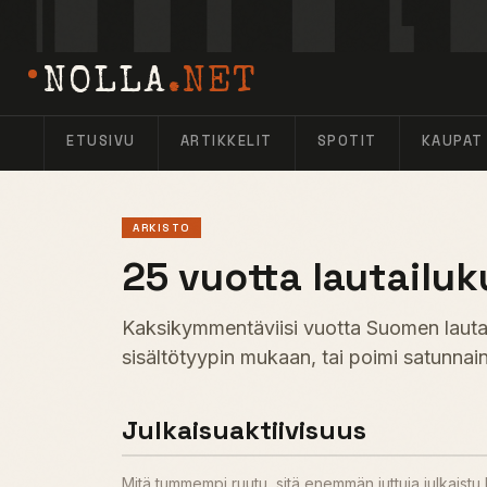
NOLLA
.NET
ETUSIVU
ARTIKKELIT
SPOTIT
KAUPAT
ARKISTO
25 vuotta lautailuk
Kaksikymmentäviisi vuotta Suomen lautail
sisältötyypin mukaan, tai poimi satunnain
Julkaisuaktiivisuus
Mitä tummempi ruutu, sitä enemmän juttuja julkaist