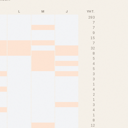
L
M
J
YHT.
293
7
7
9
15
7
32
8
5
4
5
3
3
1
4
2
1
3
4
1
8
12