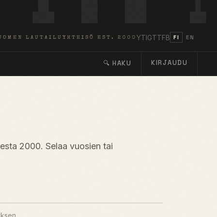
YT
IG
TT
FB
FI
EN
UOMEN LAUTAILUYHTEISÖ EST. 2000
KIRJAUDU
🔍 HAKU
desta 2000. Selaa vuosien tai
uksen.