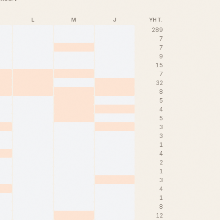
L
M
J
YHT.
289
7
7
9
15
7
32
8
5
4
5
3
3
1
4
2
1
3
4
1
8
12