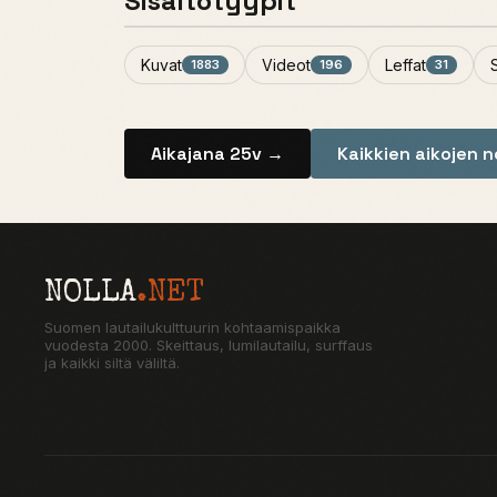
Sisältötyypit
Kuvat
Videot
Leffat
1883
196
31
Aikajana 25v →
Kaikkien aikojen 
NOLLA
.NET
Suomen lautailukulttuurin kohtaamispaikka
vuodesta 2000. Skeittaus, lumilautailu, surffaus
ja kaikki siltä väliltä.