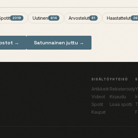
Spotit
Uutinen
Arvostelut
Haastattelut
2019
614
81
26
nostot →
Satunnainen juttu →
SISÄLTÖ
YHTEISÖ
Artikkelit
Rekisteröidy
Y
Videot
Kirjaudu
I
Spotit
Lisää spotti
T
Kaupat
F