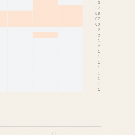
3
37
68
107
60
2
2
1
2
1
1
1
1
1
1
1
1