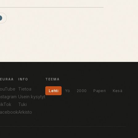
SEURAA
INFO
TEEMA
ouTube
Tietoa
Lehti
Yö
2000
Paperi
Kesä
nstagram
Usein kysytyt
ikTok
Tuki
acebook
Arkisto