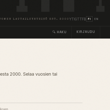
YT
IG
TT
FB
FI
EN
UOMEN LAUTAILUYHTEISÖ EST. 2000
KIRJAUDU
🔍 HAKU
desta 2000. Selaa vuosien tai
uksen.