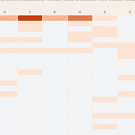
H
T
K
H
E
S