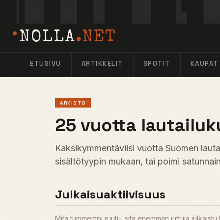
NOLLA
.NET
ETUSIVU
ARTIKKELIT
SPOTIT
KAUPAT
ARKISTO
25 vuotta lautailuk
Kaksikymmentäviisi vuotta Suomen lautail
sisältötyypin mukaan, tai poimi satunnain
Julkaisuaktiivisuus
Mitä tummempi ruutu, sitä enemmän juttuja julkaist