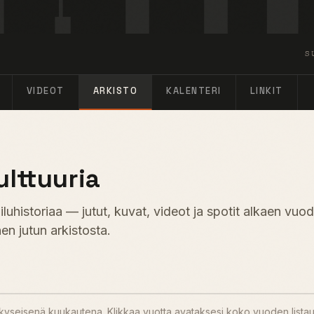
S
VIDEOT
ARKISTO
KALENTERI
LINKIT
ulttuuria
uhistoriaa — jutut, kuvat, videot ja spotit alkaen vuo
en jutun arkistosta.
u kyseisenä kuukautena. Klikkaa vuotta avataksesi koko vuoden lista