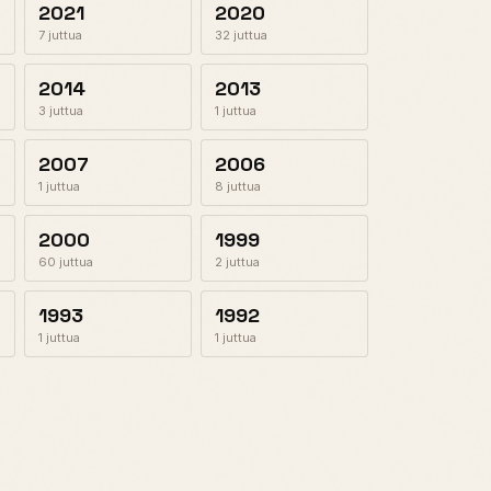
2021
2020
7 juttua
32 juttua
2014
2013
3 juttua
1 juttua
2007
2006
1 juttua
8 juttua
2000
1999
60 juttua
2 juttua
1993
1992
1 juttua
1 juttua