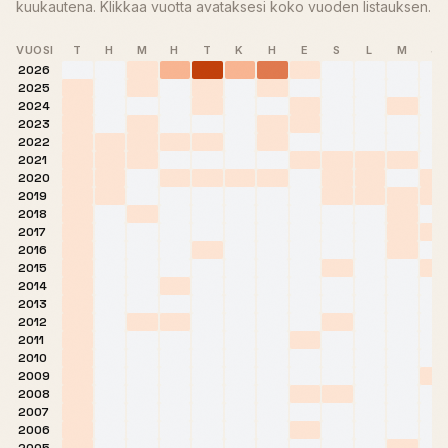
kuukautena. Klikkaa vuotta avataksesi koko vuoden listauksen.
VUOSI
T
H
M
H
T
K
H
E
S
L
M
J
2026
2025
2024
2023
2022
2021
2020
2019
2018
2017
2016
2015
2014
2013
2012
2011
2010
2009
2008
2007
2006