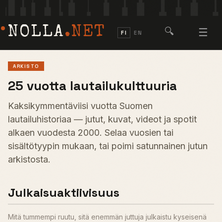
NOLLA
.NET
🔍
☰
FI
EN
ARKISTO
25 vuotta lautailukulttuuria
Kaksikymmentäviisi vuotta Suomen
lautailuhistoriaa — jutut, kuvat, videot ja spotit
alkaen vuodesta 2000. Selaa vuosien tai
sisältötyypin mukaan, tai poimi satunnainen jutun
arkistosta.
Julkaisuaktiivisuus
Mitä tummempi ruutu, sitä enemmän juttuja julkaistu kyseisenä