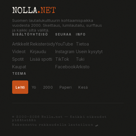
NOLLA
.NET
Suomen lautailukulttuurin kohtaamispaikka
vuodesta 2000. Skeittaus, lumilautailu, surffaus
ja kaikki siltä väliltä.
SISÄLTÖ
YHTEISÖ
SEURAA
INFO
Artikkelit
Rekisteröidy
YouTube
Tietoa
Videot
Kirjaudu
Instagram
Usein kysytyt
Spotit
Lisää spotti
TikTok
Tuki
Kaupat
Facebook
Arkisto
TEEMA
Lehti
Yö
2000
Paperi
Kesä
© 2000–2026 Nolla.net — Kaikki oikeudet
pidätetään
Rakennettu rakkaudella lautailuun 🛹