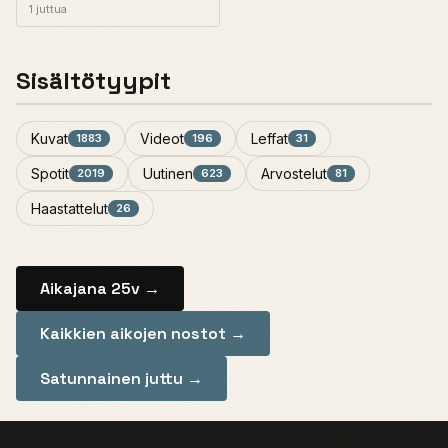
1 juttua
Sisältötyypit
Kuvat
Videot
Leffat
1883
196
31
Spotit
Uutinen
Arvostelut
2019
623
81
Haastattelut
26
Aikajana 25v →
Kaikkien aikojen nostot →
Satunnainen juttu →