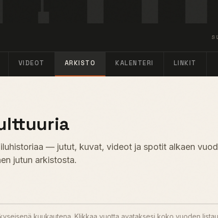
S
VIDEOT
ARKISTO
KALENTERI
LINKIT
ulttuuria
uhistoriaa — jutut, kuvat, videot ja spotit alkaen vuo
en jutun arkistosta.
u kyseisenä kuukautena. Klikkaa vuotta avataksesi koko vuoden lista