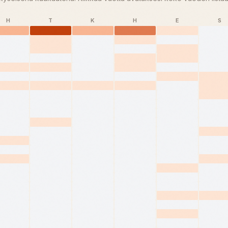
H
T
K
H
E
S