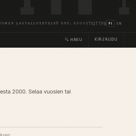
YT
IG
TT
FB
FI
EN
UOMEN LAUTAILUYHTEISÖ EST. 2000
KIRJAUDU
🔍 HAKU
desta 2000. Selaa vuosien tai
uksen.