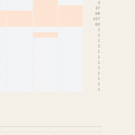
3
37
68
107
60
2
2
1
2
1
1
1
1
1
1
1
1