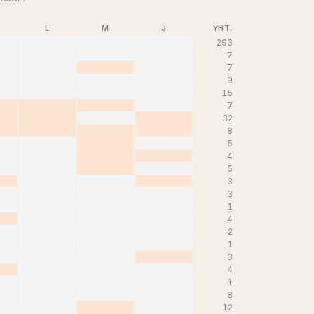
L
M
J
YHT.
293
7
7
9
15
7
32
8
5
4
5
3
3
1
4
2
1
3
4
1
8
12