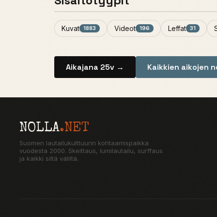
Sisältötyypit
Kuvat
Videot
Leffat
1883
196
31
Aikajana 25v →
Kaikkien aikojen 
NOLLA
.NET
Suomen lautailukulttuurin kohtaamispaikka
vuodesta 2000. Skeittaus, lumilautailu, surffaus
ja kaikki siltä väliltä.