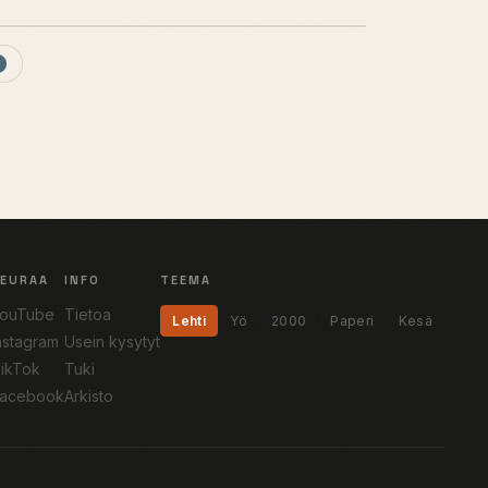
SEURAA
INFO
TEEMA
ouTube
Tietoa
Lehti
Yö
2000
Paperi
Kesä
nstagram
Usein kysytyt
ikTok
Tuki
acebook
Arkisto