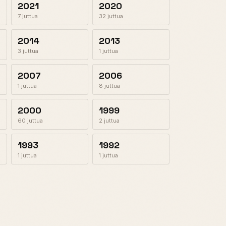
2021
2020
7 juttua
32 juttua
2014
2013
3 juttua
1 juttua
2007
2006
1 juttua
8 juttua
2000
1999
60 juttua
2 juttua
1993
1992
1 juttua
1 juttua