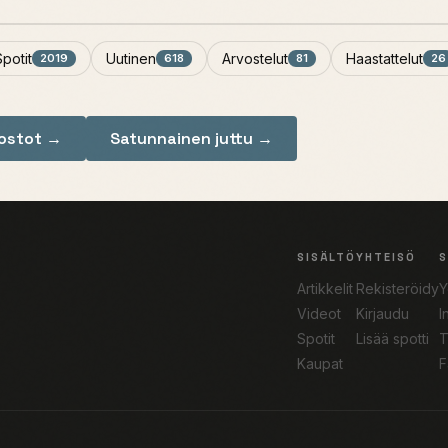
Spotit
Uutinen
Arvostelut
Haastattelut
2019
618
81
26
nostot →
Satunnainen juttu →
SISÄLTÖ
YHTEISÖ
Artikkelit
Rekisteröidy
Y
Videot
Kirjaudu
I
Spotit
Lisää spotti
T
Kaupat
F