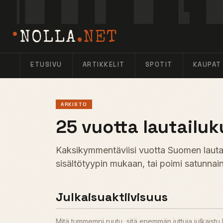
NOLLA
.NET
ETUSIVU
ARTIKKELIT
SPOTIT
KAUPAT
ARKISTO
25 vuotta lautailuk
Kaksikymmentäviisi vuotta Suomen lautail
sisältötyypin mukaan, tai poimi satunnain
Julkaisuaktiivisuus
Mitä tummempi ruutu, sitä enemmän juttuja julkaist